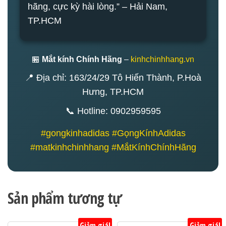
hãng, cực kỳ hài lòng.” – Hải Nam,
TP.HCM
🏪
Mắt kính Chính Hãng
–
kinhchinhhang.vn
📍 Địa chỉ: 163/24/29 Tô Hiến Thành, P.Hoà
Hưng, TP.HCM
📞 Hotline: 0902959595
#gongkinhadidas #GọngKínhAdidas
#matkinhchinhhang #MắtKínhChínhHãng
Sản phẩm tương tự
Giảm giá!
Giảm giá!