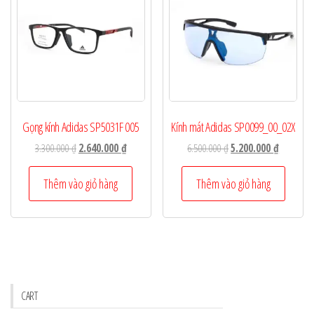
Gọng kính Adidas SP5031F 005
Kính mát Adidas SP0099_00_02X
Giá
Giá
Giá
Giá
3.300.000
₫
2.640.000
₫
6.500.000
₫
5.200.000
₫
gốc
hiện
gốc
hiện
là:
tại
là:
tại
Thêm vào giỏ hàng
Thêm vào giỏ hàng
3.300.000 ₫.
là:
6.500.000 ₫.
là:
2.640.000 ₫.
5.200.000
CART