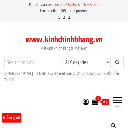
Skip
Popular searches:
Porsche
//
Oakley
//
New
//
Sale
Limited offer: -20% on all products
to
the
content
www.kinhchinhhhang.vn
Mắt kính chính hãng tại Việt Nam
+84905 94 94 94 ||
kinhhieu.vn@gmail.com ||C24 Lạc Long Quân P. Bảy Hiền
TpHCM
0
0 ₫
Menu
Giảm giá!