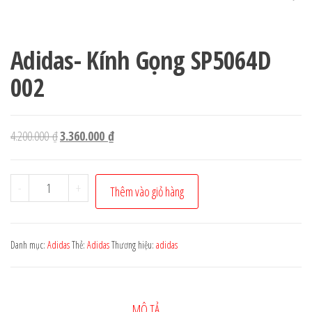
Adidas- Kính Gọng SP5064D
002
Giá
Giá
4.200.000
₫
3.360.000
₫
gốc
hiện
là:
tại
Adidas-
-
+
Thêm vào giỏ hàng
4.200.000 ₫.
là:
Kính
3.360.000 ₫.
Gọng
SP5064D
Danh mục:
Adidas
Thẻ:
Adidas
Thương hiệu:
adidas
002
số
lượng
MÔ TẢ