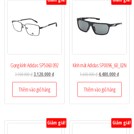
Gọng kính Adidas SP5060 092
Kính mát Adidas SP0096_60_02N
Giá
Giá
Giá
Giá
3.900.000
₫
3.120.000
₫
5.600.000
₫
4.480.000
₫
gốc
hiện
gốc
hiện
là:
tại
là:
tại
Thêm vào giỏ hàng
Thêm vào giỏ hàng
3.900.000 ₫.
là:
5.600.000 ₫.
là:
3.120.000 ₫.
4.480.000
Giảm giá!
Giảm giá!