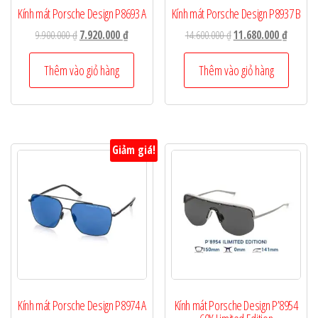
Kính mát Porsche Design P8693 A
Kính mát Porsche Design P8937 B
Giá
Giá
Giá
Giá
9.900.000
₫
7.920.000
₫
14.600.000
₫
11.680.000
₫
gốc
hiện
gốc
hiện
là:
tại
là:
tại
Thêm vào giỏ hàng
Thêm vào giỏ hàng
9.900.000 ₫.
là:
14.600.000 ₫.
là:
7.920.000 ₫.
11.680.0
Giảm giá!
Kính mát Porsche Design P8974 A
Kính mát Porsche Design P’8954