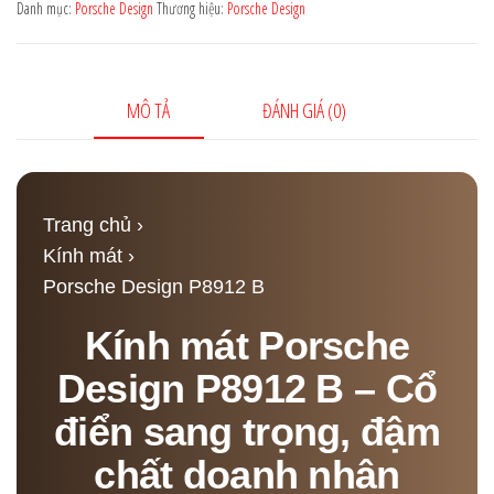
Design
Danh mục:
Porsche Design
Thương hiệu:
Porsche Design
P8912
B
số
MÔ TẢ
ĐÁNH GIÁ (0)
lượng
Trang chủ
›
Kính mát
›
Porsche Design P8912 B
Kính mát Porsche
Design P8912 B – Cổ
điển sang trọng, đậm
chất doanh nhân