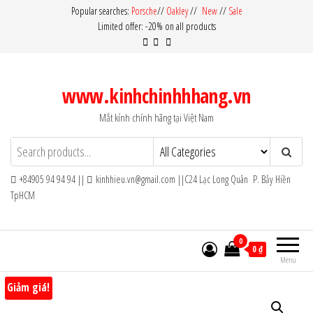
Skip
Popular searches:
Porsche
//
Oakley
//
New
//
Sale
Limited offer: -20% on all products
to
the
content
www.kinhchinhhhang.vn
Mắt kính chính hãng tại Việt Nam
+84905 94 94 94 ||
kinhhieu.vn@gmail.com ||C24 Lạc Long Quân P. Bảy Hiền
TpHCM
0
0 ₫
Menu
Giảm giá!