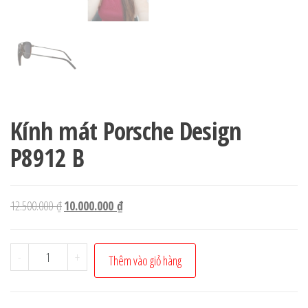
Kính mát Porsche Design
P8912 B
Giá
Giá
12.500.000
₫
10.000.000
₫
gốc
hiện
là:
tại
Kính
-
+
Thêm vào giỏ hàng
12.500.000 ₫.
là:
mát
10.000.000 ₫.
Porsche