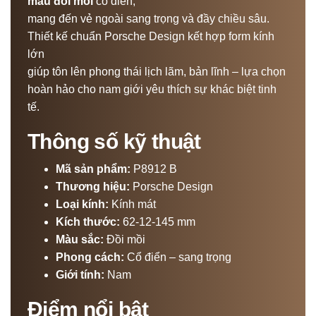
màu đồi mồi
cổ điển,
mang đến vẻ ngoài sang trọng và đầy chiều sâu.
Thiết kế chuẩn Porsche Design kết hợp form kính
lớn
giúp tôn lên phong thái lịch lãm, bản lĩnh – lựa chọn
hoàn hảo cho nam giới yêu thích sự khác biệt tinh
tế.
Thông số kỹ thuật
Mã sản phẩm:
P8912 B
Thương hiệu:
Porsche Design
Loại kính:
Kính mát
Kích thước:
62-12-145 mm
Màu sắc:
Đồi mồi
Phong cách:
Cổ điển – sang trọng
Giới tính:
Nam
Điểm nổi bật