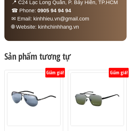
📍 C24 Lạc Long Quân, P. Bảy Hiền, TP.HCM
☎ Phone:
0905 94 94 94
✉ Email:
kinhhieu.vn@gmail.com
🌐 Website:
kinhchinhhang.vn
Sản phẩm tương tự
Giảm giá!
Giảm giá!