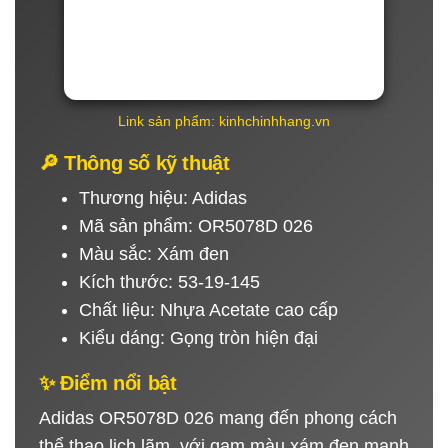
Link sản phẩm: kinhchinhhang.vn
🔎 Thông số kỹ thuật
Thương hiệu: Adidas
Mã sản phẩm: OR5078D 026
Màu sắc: Xám đen
Kích thước: 53-19-145
Chất liệu: Nhựa Acetate cao cấp
Kiểu dáng: Gọng tròn hiện đại
✨ Điểm nổi bật
Adidas OR5078D 026 mang đến phong cách
thể thao lịch lãm, với gam màu xám đen mạnh