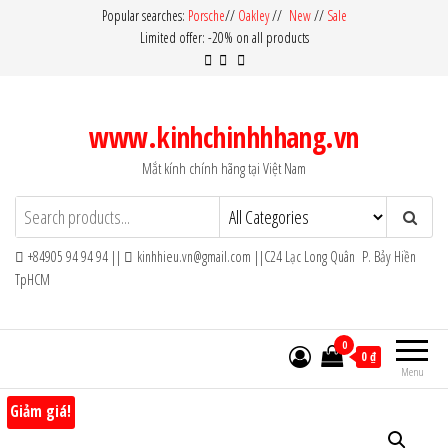
Skip
Popular searches:
Porsche
//
Oakley
//
New
//
Sale
Limited offer: -20% on all products
to
the
content
www.kinhchinhhhang.vn
Mắt kính chính hãng tại Việt Nam
+84905 94 94 94 ||
kinhhieu.vn@gmail.com ||C24 Lạc Long Quân P. Bảy Hiền
TpHCM
0
0 ₫
Menu
Giảm giá!