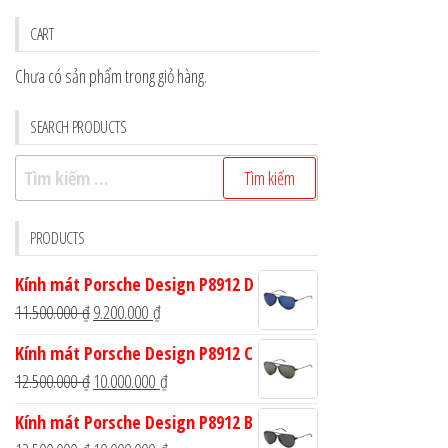
CART
Chưa có sản phẩm trong giỏ hàng.
SEARCH PRODUCTS
Tìm
kiếm
cho:
PRODUCTS
Kính mát Porsche Design P8912 D
Giá
Giá
11.500.000
₫
9.200.000
₫
gốc
hiện
Kính mát Porsche Design P8912 C
là:
tại
Giá
Giá
12.500.000
₫
10.000.000
₫
11.500.000 ₫.
là:
gốc
hiện
Kính mát Porsche Design P8912 B
9.200.000 ₫.
là:
tại