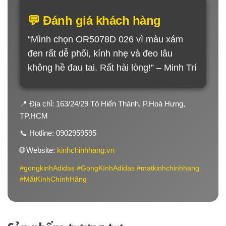
💬 Đánh giá khách hàng
“Mình chọn OR5078D 026 vì màu xám
đen rất dễ phối, kính nhẹ và đeo lâu
không hề đau tai. Rất hài lòng!” – Minh Trí
📍 Địa chỉ: 163/24/29 Tô Hiến Thành, P.Hoà Hưng,
TP.HCM
📞 Hotline: 0902959595
🌐 Website:
kinhchinhhang.vn
#gongkinhAdidas #GọngKínhAdidas #matkinhchinhhang
#MắtKínhChínhHãng