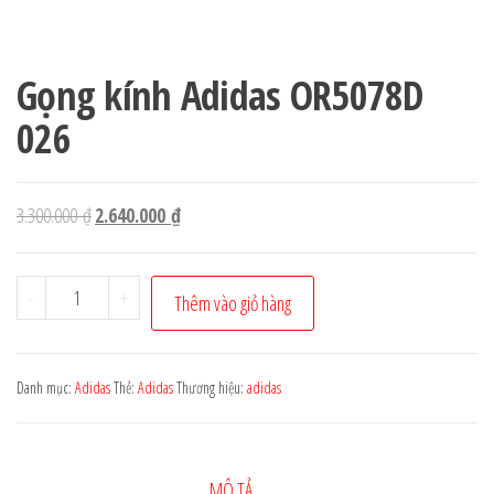
Gọng kính Adidas OR5078D
026
Giá
Giá
3.300.000
₫
2.640.000
₫
gốc
hiện
là:
tại
Gọng
-
+
Thêm vào giỏ hàng
3.300.000 ₫.
là:
kính
2.640.000 ₫.
Adidas
OR5078D
Danh mục:
Adidas
Thẻ:
Adidas
Thương hiệu:
adidas
026
số
lượng
MÔ TẢ