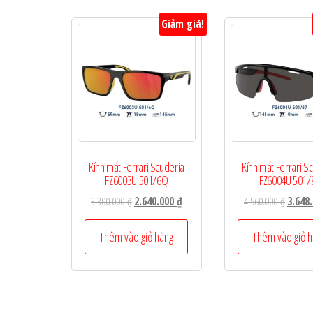
Giảm giá!
Kính mát Ferrari Scuderia
Kính mát Ferrari S
FZ6003U 501/6Q
FZ6004U 501/
Giá
Giá
Giá
3.300.000
₫
2.640.000
₫
4.560.000
₫
3.648
gốc
hiện
gốc
là:
tại
là:
Thêm vào giỏ hàng
Thêm vào giỏ 
3.300.000 ₫.
là:
4.560.0
2.640.000 ₫.