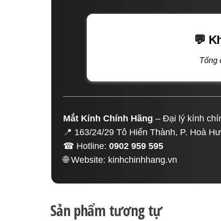
💬 K
Tổng 
Mắt Kính Chính Hãng
– Đại lý kính ch
📍 163/24/29 Tô Hiến Thành, P. Hoà H
☎ Hotline:
0902 959 595
🌐 Website:
kinhchinhhang.vn
Sản phẩm tương tự