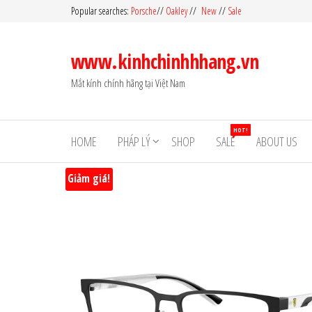
Skip
Popular searches:
Porsche
//
Oakley
//
New
//
Sale
to
the
www.kinhchinhhhang.vn
content
Mắt kính chính hãng tại Việt Nam
HOT!
HOME
PHÁP LÝ
SHOP
SALE
ABOUT US
Giảm giá!