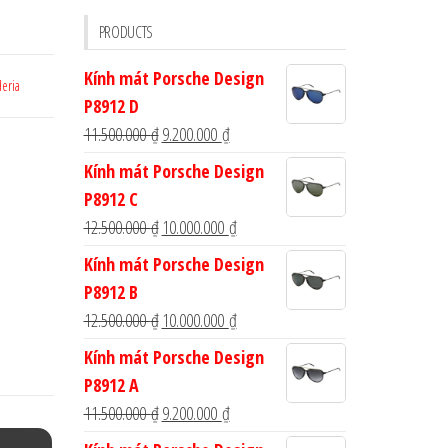
cho:
PRODUCTS
Kính mát Porsche Design
deria
P8912 D
Giá
Giá
11.500.000
₫
9.200.000
₫
gốc
hiện
Kính mát Porsche Design
là:
tại
P8912 C
11.500.000 ₫.
là:
Giá
Giá
12.500.000
₫
10.000.000
₫
9.200.000 ₫.
gốc
hiện
Kính mát Porsche Design
là:
tại
P8912 B
12.500.000 ₫.
là:
Giá
Giá
12.500.000
₫
10.000.000
₫
10.000.000 ₫.
gốc
hiện
Kính mát Porsche Design
là:
tại
P8912 A
12.500.000 ₫.
là:
Giá
Giá
11.500.000
₫
9.200.000
₫
10.000.000 ₫.
gốc
hiện