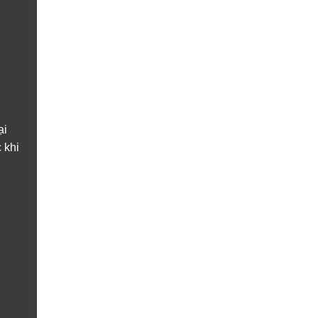
ại
 khi