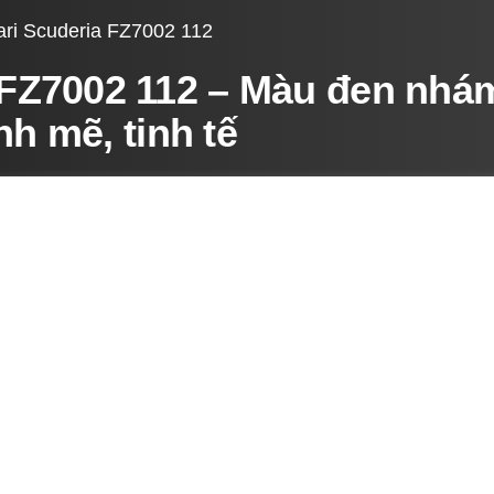
ari Scuderia FZ7002 112
 FZ7002 112 – Màu đen nhá
h mẽ, tinh tế