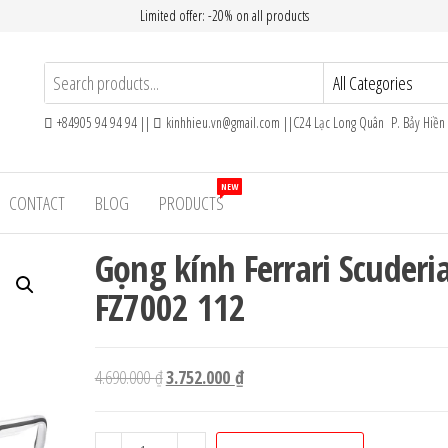
Limited offer: -20% on all products
+84905 94 94 94 ||
kinhhieu.vn@gmail.com ||C24 Lạc Long Quân P. Bảy Hiề
NEW
CONTACT
BLOG
PRODUCTS
Gọng kính Ferrari Scuderi
FZ7002 112
Giá
Giá
4.690.000
₫
3.752.000
₫
gốc
hiện
là:
tại
Gọng