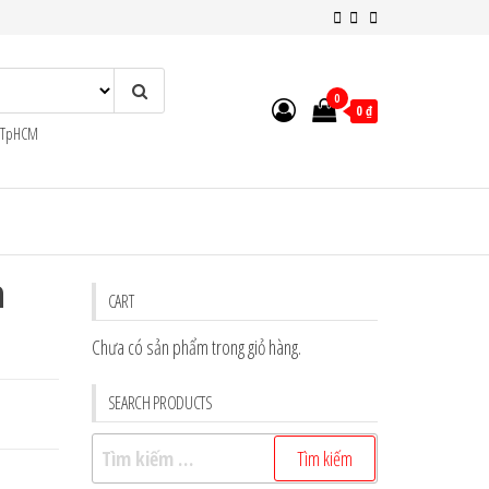
0
0 ₫
n TpHCM
a
CART
Chưa có sản phẩm trong giỏ hàng.
SEARCH PRODUCTS
Tìm
kiếm