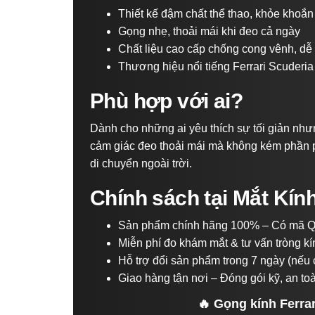
Thiết kế đậm chất thể thao, khỏe khoắn
Gọng nhẹ, thoải mái khi đeo cả ngày
Chất liệu cao cấp chống cong vênh, dễ
Thương hiệu nổi tiếng Ferrari Scuderia
Phù hợp với ai?
Dành cho những ai yêu thích sự tối giản nhưn
cảm giác đeo thoải mái mà không kém phần p
di chuyển ngoài trời.
Chính sách tại Mắt Kín
Sản phẩm chính hãng 100% – Có mã Q
Miễn phí đo khám mắt & tư vấn tròng kí
Hỗ trợ đổi sản phẩm trong 7 ngày (nếu c
Giao hàng tận nơi – Đóng gói kỹ, an to
🔥 Gọng kính Ferra