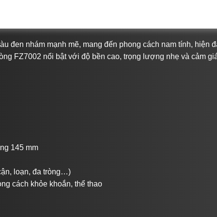
àu đen nhám mạnh mẽ, mang đến phong cách nam tính, hiện đ
 dòng FZ7002 nổi bật với độ bền cao, trọng lượng nhẹ và cảm gi
àng 145 mm
cận, loạn, đa tròng…)
ng cách khỏe khoắn, thể thao