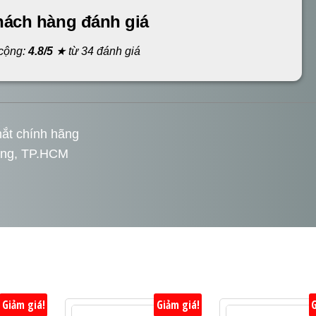
hách hàng đánh giá
cộng:
4.8/5
★ từ 34 đánh giá
ắt chính hãng
ưng, TP.HCM
Giảm giá!
Giảm giá!
G