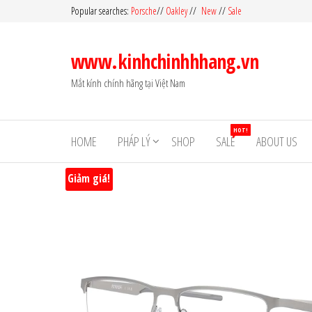
Skip
Popular searches:
Porsche
//
Oakley
//
New
//
Sale
to
the
www.kinhchinhhhang.vn
content
Mắt kính chính hãng tại Việt Nam
HOT!
HOME
PHÁP LÝ
SHOP
SALE
ABOUT US
Giảm giá!