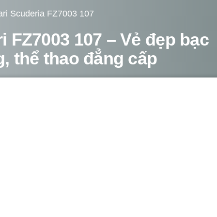
ari Scuderia FZ7003 107
ri FZ7003 107 – Vẻ đẹp bạc
g, thể thao đẳng cấp