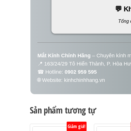
💬 K
Tổng 
Mắt Kính Chính Hãng
– Chuyên kính m
📍 163/24/29 Tô Hiến Thành, P. Hòa H
☎ Hotline:
0902 959 595
🌐 Website:
kinhchinhhang.vn
Sản phẩm tương tự
Giảm giá!