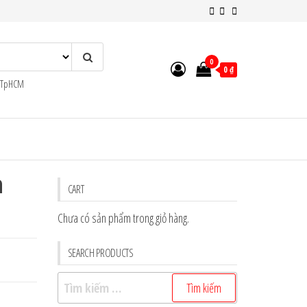
0
0 ₫
n TpHCM
a
CART
Chưa có sản phẩm trong giỏ hàng.
SEARCH PRODUCTS
Tìm
kiếm