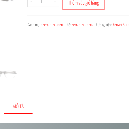
-
+
Thêm vào giỏ hàng
5.300.000 ₫.
là:
kính
4.240.000 ₫.
Ferrari
Scuderia
Danh mục:
Ferrari Scuderia
Thẻ:
Ferrari Scuderia
Thương hiệu:
Ferrari Scu
FZ7003
107
số
lượng
MÔ TẢ