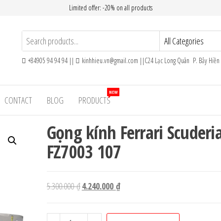
Limited offer: -20% on all products
+84905 94 94 94 ||
kinhhieu.vn@gmail.com ||C24 Lạc Long Quân P. Bảy Hiề
NEW
CONTACT
BLOG
PRODUCTS
Gọng kính Ferrari Scuderi
FZ7003 107
Giá
Giá
5.300.000
₫
4.240.000
₫
gốc
hiện
là:
tại
Gọng