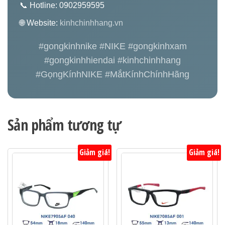
📞 Hotline: 0902959595
🌐 Website:
kinhchinhhang.vn
#gongkinhnike #NIKE #gongkinhxam
#gongkinhhiendai #kinhchinhhang
#GọngKínhNIKE #MắtKínhChínhHãng
Sản phẩm tương tự
Giảm giá!
Giảm giá!