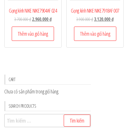
Gọng kính NIKE NIKE7904AF 024
Gọng kính NIKE NIKE7918AF 007
Giá
Giá
Giá
Giá
3.700.000
₫
2.960.000
₫
3.900.000
₫
3.120.000
₫
gốc
hiện
gốc
hiện
là:
tại
là:
tại
Thêm vào giỏ hàng
Thêm vào giỏ hàng
3.700.000 ₫.
là:
3.900.000 ₫.
là:
2.960.000 ₫.
3.120.000
CART
Chưa có sản phẩm trong giỏ hàng.
SEARCH PRODUCTS
Tìm
kiếm