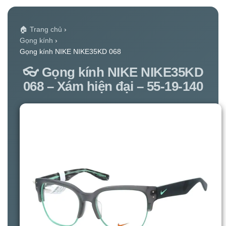
🏠 Trang chủ
›
Gọng kính
›
Gọng kính NIKE NIKE35KD 068
👓 Gọng kính NIKE NIKE35KD
068 – Xám hiện đại – 55-19-140