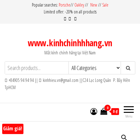
Skip
Popular searches:
Porsche
//
Oakley
//
New
//
Sale
Limited offer: -20% on all products
to
the
content
www.kinhchinhhhang.vn
Mắt kính chính hãng tại Việt Nam
+84905 94 94 94 ||
kinhhieu.vn@gmail.com ||C24 Lạc Long Quân P. Bảy Hiền
TpHCM
0
0 ₫
Menu
Giảm giá!