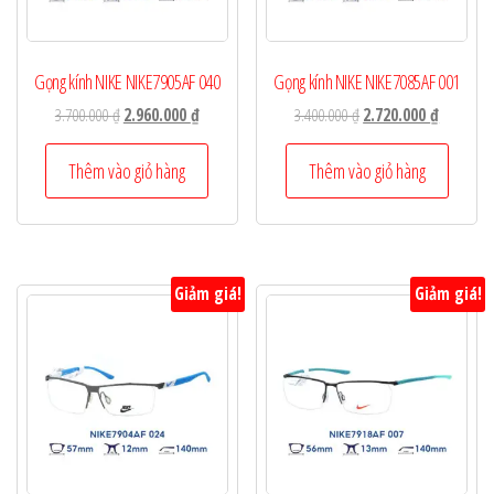
Gọng kính NIKE NIKE7905AF 040
Gọng kính NIKE NIKE7085AF 001
Giá
Giá
Giá
Giá
3.700.000
₫
2.960.000
₫
3.400.000
₫
2.720.000
₫
gốc
hiện
gốc
hiện
là:
tại
là:
tại
Thêm vào giỏ hàng
Thêm vào giỏ hàng
3.700.000 ₫.
là:
3.400.000 ₫.
là:
2.960.000 ₫.
2.720.000
Giảm giá!
Giảm giá!