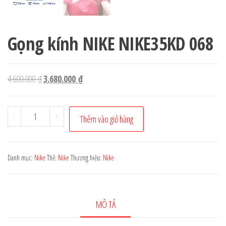
Gọng kính NIKE NIKE35KD 068
Giá
Giá
4.600.000
₫
3.680.000
₫
gốc
hiện
là:
tại
Gọng
-
+
Thêm vào giỏ hàng
4.600.000 ₫.
là:
kính
3.680.000 ₫.
NIKE
NIKE35KD
Danh mục:
Nike
Thẻ:
Nike
Thương hiệu:
Nike
068
số
lượng
MÔ TẢ