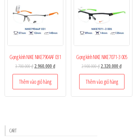
Gọng kính NIKE NIKE7904AF 031
Gọng kính NIKE NIKE7071-3 005
Giá
Giá
Giá
Giá
3.700.000
₫
2.960.000
₫
2.900.000
₫
2.320.000
₫
gốc
hiện
gốc
hiện
là:
tại
là:
tại
Thêm vào giỏ hàng
Thêm vào giỏ hàng
3.700.000 ₫.
là:
2.900.000 ₫.
là:
2.960.000 ₫.
2.320.000
CART