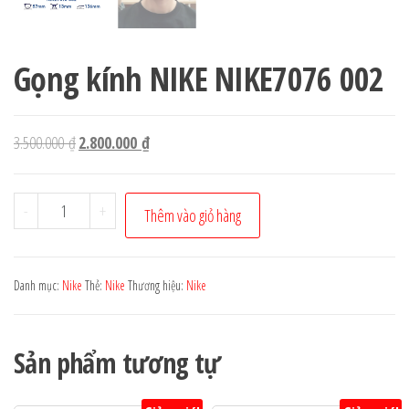
Gọng kính NIKE NIKE7076 002
Giá
Giá
3.500.000
₫
2.800.000
₫
gốc
hiện
là:
tại
Gọng
-
+
Thêm vào giỏ hàng
3.500.000 ₫.
là:
kính
2.800.000 ₫.
NIKE
NIKE7076
Danh mục:
Nike
Thẻ:
Nike
Thương hiệu:
Nike
002
số
Sản phẩm tương tự
lượng