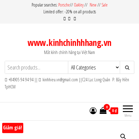
Skip
Popular searches:
Porsche
//
Oakley
//
New
//
Sale
Limited offer: -20% on all products
to
the
content
www.kinhchinhhhang.vn
Mắt kính chính hãng tại Việt Nam
+84905 94 94 94 ||
kinhhieu.vn@gmail.com ||C24 Lạc Long Quân P. Bảy Hiền
TpHCM
0
0 ₫
Menu
Giảm giá!