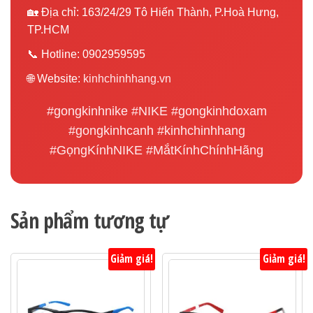
🏡 Địa chỉ: 163/24/29 Tô Hiến Thành, P.Hoà Hưng,
TP.HCM
📞 Hotline: 0902959595
🌐 Website:
kinhchinhhang.vn
#gongkinhnike #NIKE #gongkinhdoxam
#gongkinhcanh #kinhchinhhang
#GọngKínhNIKE #MắtKínhChínhHãng
Sản phẩm tương tự
Giảm giá!
Giảm giá!