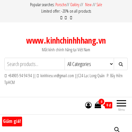
Skip
Popular searches:
Porsche
//
Oakley
//
New
//
Sale
Limited offer: -20% on all products
to
the
content
www.kinhchinhhhang.vn
Mắt kính chính hãng tại Việt Nam
+84905 94 94 94 ||
kinhhieu.vn@gmail.com ||C24 Lạc Long Quân P. Bảy Hiền
TpHCM
0
0 ₫
Menu
Giảm giá!