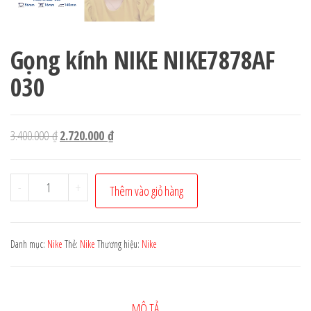
Gọng kính NIKE NIKE7878AF
030
Giá
Giá
3.400.000
₫
2.720.000
₫
gốc
hiện
là:
tại
Gọng
-
+
Thêm vào giỏ hàng
3.400.000 ₫.
là:
kính
2.720.000 ₫.
NIKE
NIKE7878AF
Danh mục:
Nike
Thẻ:
Nike
Thương hiệu:
Nike
030
số
lượng
MÔ TẢ