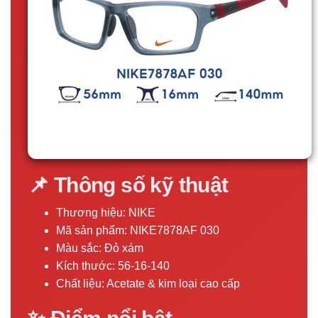
📌 Thông số kỹ thuật
Thương hiệu: NIKE
Mã sản phẩm: NIKE7878AF 030
Màu sắc: Đỏ xám
Kích thước: 56-16-140
Chất liệu: Acetate & kim loại cao cấp