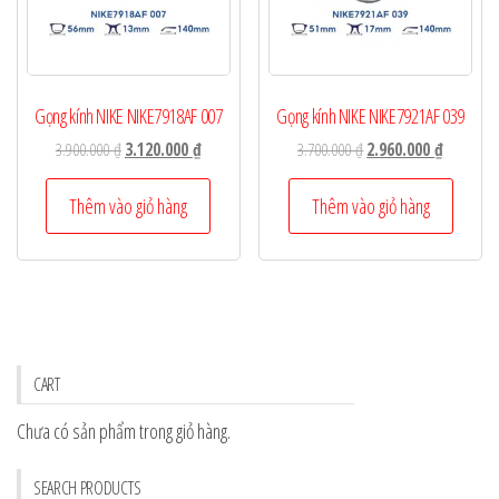
Gọng kính NIKE NIKE7918AF 007
Gọng kính NIKE NIKE7921AF 039
Giá
Giá
Giá
Giá
3.900.000
₫
3.120.000
₫
3.700.000
₫
2.960.000
₫
gốc
hiện
gốc
hiện
là:
tại
là:
tại
Thêm vào giỏ hàng
Thêm vào giỏ hàng
3.900.000 ₫.
là:
3.700.000 ₫.
là:
3.120.000 ₫.
2.960.000
CART
Chưa có sản phẩm trong giỏ hàng.
SEARCH PRODUCTS