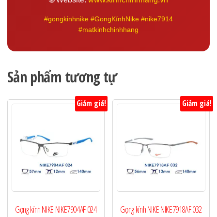
#gongkinhnike #GọngKínhNike #nike7914
#matkinhchinhhang
Sản phẩm tương tự
Giảm giá!
Giảm giá!
Gọng kính NIKE NIKE7904AF 024
Gọng kính NIKE NIKE7918AF 032