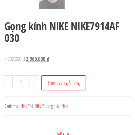
Gọng kính NIKE NIKE7914AF
030
Giá
Giá
3.700.000
₫
2.960.000
₫
gốc
hiện
là:
tại
Gọng
-
+
Thêm vào giỏ hàng
3.700.000 ₫.
là:
kính
2.960.000 ₫.
NIKE
NIKE7914AF
Danh mục:
Nike
Thẻ:
Nike
Thương hiệu:
Nike
030
số
lượng
MÔ TẢ