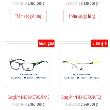
Giá
Giá
Giá
Giá
3.700.000
₫
2.960.000
₫
3.900.000
₫
3.120.000
₫
gốc
hiện
gốc
hiện
là:
tại
là:
tại
Thêm vào giỏ hàng
Thêm vào giỏ hàng
3.700.000 ₫.
là:
3.900.000 ₫.
là:
2.960.000 ₫.
3.120.000
Giảm giá!
Giảm giá!
Gọng kính NIKE NIKE7905AF 040
Gọng kính NIKE NIKE7904AF 021
Giá
Giá
Giá
Giá
3.700.000
₫
2.960.000
₫
3.700.000
₫
2.960.000
₫