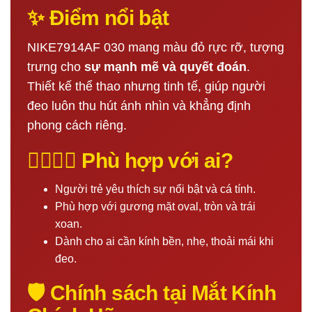
✨ Điểm nổi bật
NIKE7914AF 030 mang màu đỏ rực rỡ, tượng
trưng cho
sự mạnh mẽ và quyết đoán
.
Thiết kế thể thao nhưng tinh tế, giúp người
đeo luôn thu hút ánh nhìn và khẳng định
phong cách riêng.
🙋‍♂️🙋‍♀️ Phù hợp với ai?
Người trẻ yêu thích sự nổi bật và cá tính.
Phù hợp với gương mặt oval, tròn và trái
xoan.
Dành cho ai cần kính bền, nhẹ, thoải mái khi
đeo.
🛡️ Chính sách tại Mắt Kính