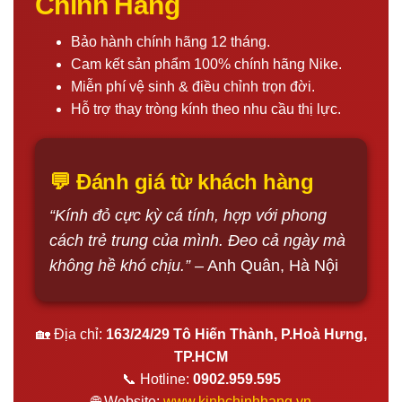
Chính Hãng
Bảo hành chính hãng 12 tháng.
Cam kết sản phẩm 100% chính hãng Nike.
Miễn phí vệ sinh & điều chỉnh trọn đời.
Hỗ trợ thay tròng kính theo nhu cầu thị lực.
💬 Đánh giá từ khách hàng
“Kính đỏ cực kỳ cá tính, hợp với phong
cách trẻ trung của mình. Đeo cả ngày mà
không hề khó chịu.”
– Anh Quân, Hà Nội
🏡 Địa chỉ:
163/24/29 Tô Hiến Thành, P.Hoà Hưng,
TP.HCM
📞 Hotline:
0902.959.595
🌐 Website:
www.kinhchinhhang.vn