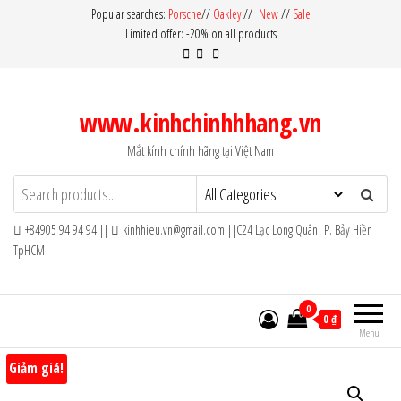
Skip
Popular searches:
Porsche
//
Oakley
//
New
//
Sale
Limited offer: -20% on all products
to
the
content
www.kinhchinhhhang.vn
Mắt kính chính hãng tại Việt Nam
+84905 94 94 94 ||
kinhhieu.vn@gmail.com ||C24 Lạc Long Quân P. Bảy Hiền
TpHCM
0
0 ₫
Menu
Giảm giá!