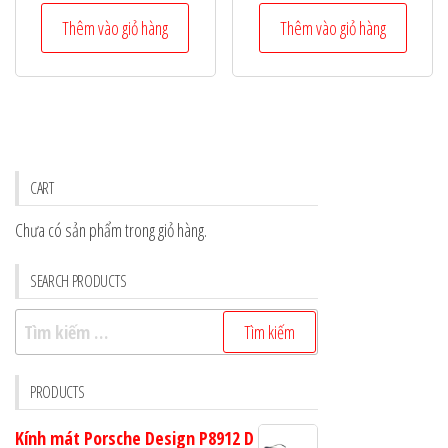
gốc
hiện
gốc
hiện
là:
tại
là:
tại
Thêm vào giỏ hàng
Thêm vào giỏ hàng
3.700.000 ₫.
là:
3.700.000 ₫.
là:
2.960.000 ₫.
2.960.000
CART
Chưa có sản phẩm trong giỏ hàng.
SEARCH PRODUCTS
Tìm
kiếm
cho:
PRODUCTS
Kính mát Porsche Design P8912 D