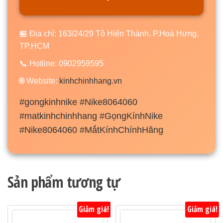
🏪 Địa chỉ: 163/24/29 Tô Hiến Thành, P.Hoà Hưng,
TP.HCM
📞 Hotline: 0902959595
🌐 Website:
kinhchinhhang.vn
#gongkinhnike #Nike8064060
#matkinhchinhhang #GọngKínhNike
#Nike8064060 #MắtKínhChínhHãng
Sản phẩm tương tự
Giảm giá!
Giảm giá!