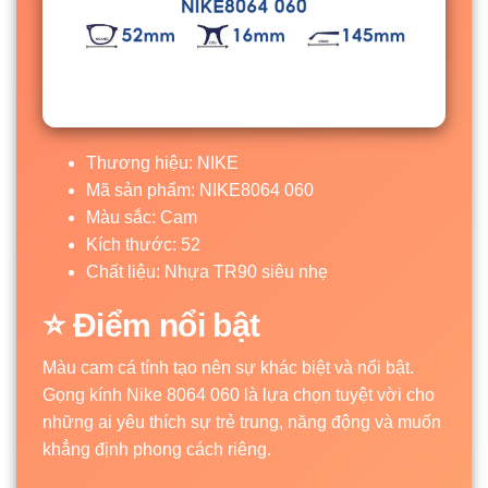
Thương hiệu: NIKE
Mã sản phẩm: NIKE8064 060
Màu sắc: Cam
Kích thước: 52
Chất liệu: Nhựa TR90 siêu nhẹ
⭐ Điểm nổi bật
Màu cam cá tính tạo nên sự khác biệt và nổi bật.
Gọng kính Nike 8064 060 là lựa chọn tuyệt vời cho
những ai yêu thích sự trẻ trung, năng động và muốn
khẳng định phong cách riêng.