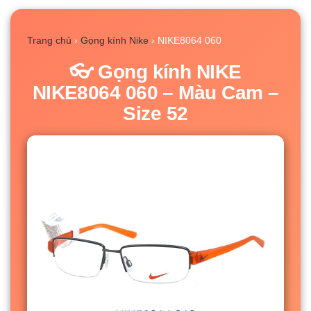
Trang chủ
›
Gọng kính Nike
› NIKE8064 060
👓 Gọng kính NIKE
NIKE8064 060 – Màu Cam –
Size 52