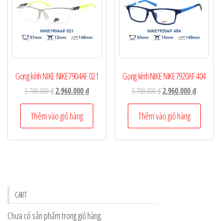
Gọng kính NIKE NIKE7904AF 021
Gọng kính NIKE NIKE7920AF 404
Giá
Giá
Giá
Giá
3.700.000
₫
2.960.000
₫
3.700.000
₫
2.960.000
₫
gốc
hiện
gốc
hiện
là:
tại
là:
tại
Thêm vào giỏ hàng
Thêm vào giỏ hàng
3.700.000 ₫.
là:
3.700.000 ₫.
là:
2.960.000 ₫.
2.960.000
CART
Chưa có sản phẩm trong giỏ hàng.