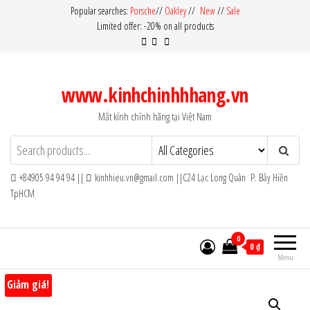
Skip
Popular searches:
Porsche
//
Oakley
//
New
//
Sale
Limited offer: -20% on all products
to
the
content
www.kinhchinhhhang.vn
Mắt kính chính hãng tại Việt Nam
+84905 94 94 94 ||
kinhhieu.vn@gmail.com ||C24 Lạc Long Quân P. Bảy Hiền
TpHCM
0
0 ₫
Menu
Giảm giá!