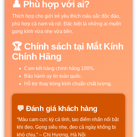
👤 Phù hợp với ai?
Thích hợp cho giới trẻ yêu thích màu sắc độc đáo,
phù hợp cả nam và nữ. Đặc biệt là những ai muốn
gọng kính vừa nhẹ vừa bền.
🏆 Chính sách tại Mắt Kính
Chính Hãng
Cam kết hàng chính hãng 100%.
Bảo hành uy tín toàn quốc.
Hỗ trợ thay tròng kính chuẩn chất lượng.
💬 Đánh giá khách hàng
“Màu cam cực kỳ cá tính, tạo điểm nhấn nổi bật
khi đeo. Gọng siêu nhẹ, đeo cả ngày không bị
khó chịu.” – Chị Hương, Hà Nội