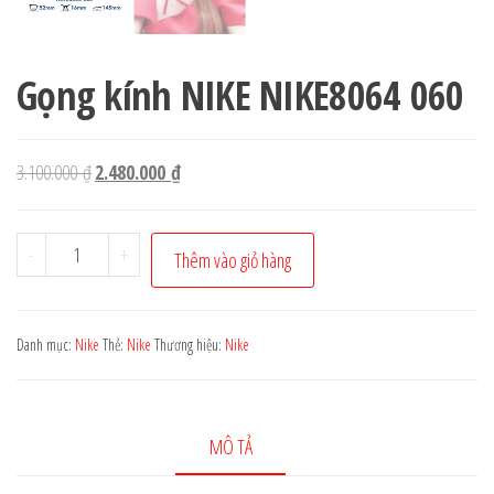
Gọng kính NIKE NIKE8064 060
Giá
Giá
3.100.000
₫
2.480.000
₫
gốc
hiện
là:
tại
Gọng
-
+
Thêm vào giỏ hàng
3.100.000 ₫.
là:
kính
2.480.000 ₫.
NIKE
NIKE8064
Danh mục:
Nike
Thẻ:
Nike
Thương hiệu:
Nike
060
số
lượng
MÔ TẢ