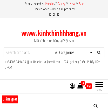
Skip
Popular searches:
Porsche
//
Oakley
//
New
//
Sale
Limited offer: -20% on all products
to
the
content
www.kinhchinhhhang.vn
Mắt kính chính hãng tại Việt Nam
+84905 94 94 94 ||
kinhhieu.vn@gmail.com ||C24 Lạc Long Quân P. Bảy Hiền
TpHCM
0
0 ₫
Menu
Giảm giá!