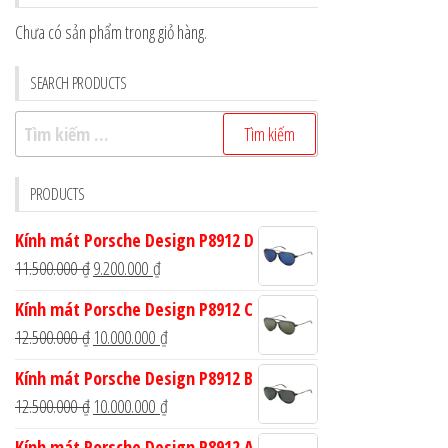
Chưa có sản phẩm trong giỏ hàng.
SEARCH PRODUCTS
Tìm
kiếm
cho:
PRODUCTS
Kính mát Porsche Design P8912 D
Giá
Giá
11.500.000
₫
9.200.000
₫
gốc
hiện
Kính mát Porsche Design P8912 C
là:
tại
Giá
Giá
12.500.000
₫
10.000.000
₫
11.500.000 ₫.
là:
gốc
hiện
Kính mát Porsche Design P8912 B
9.200.000 ₫.
là:
tại
Giá
Giá
12.500.000
₫
10.000.000
₫
12.500.000 ₫.
là:
gốc
hiện
Kính mát Porsche Design P8912 A
10.000.000 ₫.