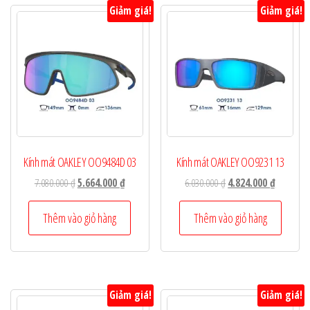
Giảm giá!
Giảm giá!
Kính mát OAKLEY OO9484D 03
Kính mát OAKLEY OO9231 13
Giá
Giá
Giá
Giá
7.080.000
₫
5.664.000
₫
6.030.000
₫
4.824.000
₫
gốc
hiện
gốc
hiện
là:
tại
là:
tại
Thêm vào giỏ hàng
Thêm vào giỏ hàng
7.080.000 ₫.
là:
6.030.000 ₫.
là:
5.664.000 ₫.
4.824.000
Giảm giá!
Giảm giá!