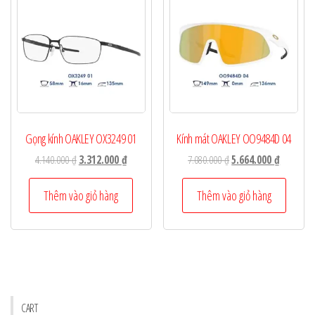
Gọng kính OAKLEY OX3249 01
Kính mát OAKLEY OO9484D 04
Giá
Giá
Giá
Giá
4.140.000
₫
3.312.000
₫
7.080.000
₫
5.664.000
₫
gốc
hiện
gốc
hiện
là:
tại
là:
tại
Thêm vào giỏ hàng
Thêm vào giỏ hàng
4.140.000 ₫.
là:
7.080.000 ₫.
là:
3.312.000 ₫.
5.664.000
CART