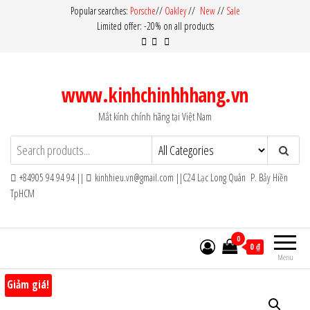
Skip
Popular searches:
Porsche
//
Oakley
//
New
//
Sale
Limited offer: -20% on all products
to
the
content
www.kinhchinhhhang.vn
Mắt kính chính hãng tại Việt Nam
+84905 94 94 94 ||
kinhhieu.vn@gmail.com ||C24 Lạc Long Quân P. Bảy Hiền
TpHCM
0
0 ₫
Menu
Giảm giá!