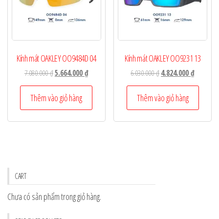
Kính mát OAKLEY OO9484D 04
Kính mát OAKLEY OO9231 13
Giá
Giá
Giá
Giá
7.080.000
₫
5.664.000
₫
6.030.000
₫
4.824.000
₫
gốc
hiện
gốc
hiện
là:
tại
là:
tại
Thêm vào giỏ hàng
Thêm vào giỏ hàng
7.080.000 ₫.
là:
6.030.000 ₫.
là:
5.664.000 ₫.
4.824.000
CART
Chưa có sản phẩm trong giỏ hàng.