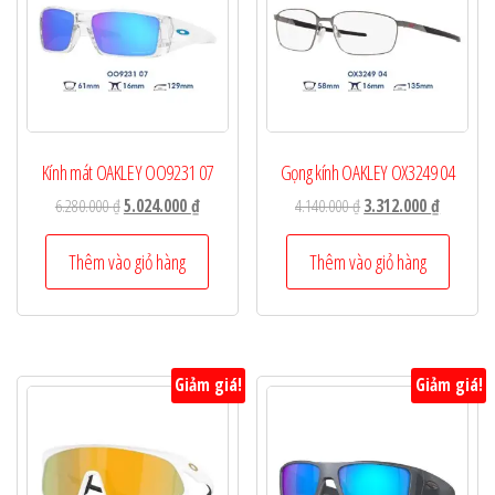
Kính mát OAKLEY OO9231 07
Gọng kính OAKLEY OX3249 04
Giá
Giá
Giá
Giá
6.280.000
₫
5.024.000
₫
4.140.000
₫
3.312.000
₫
gốc
hiện
gốc
hiện
là:
tại
là:
tại
Thêm vào giỏ hàng
Thêm vào giỏ hàng
6.280.000 ₫.
là:
4.140.000 ₫.
là:
5.024.000 ₫.
3.312.000
Giảm giá!
Giảm giá!