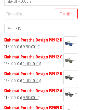
SEARCH PRODUCTS
Tìm
kiếm
cho:
PRODUCTS
Kính mát Porsche Design P8912 D
Giá
Giá
11.500.000
₫
9.200.000
₫
gốc
hiện
Kính mát Porsche Design P8912 C
là:
tại
Giá
Giá
12.500.000
₫
10.000.000
₫
11.500.000 ₫.
là:
gốc
hiện
Kính mát Porsche Design P8912 B
9.200.000 ₫.
là:
tại
Giá
Giá
12.500.000
₫
10.000.000
₫
12.500.000 ₫.
là:
gốc
hiện
Kính mát Porsche Design P8912 A
10.000.000 ₫.
là:
tại
Giá
Giá
11.500.000
₫
9.200.000
₫
12.500.000 ₫.
là:
gốc
hiện
Kính mát Porsche Design P8909 D
10.000.000 ₫.