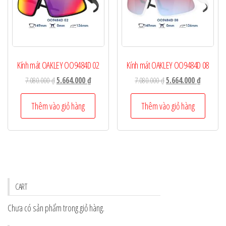
Kính mát OAKLEY OO9484D 02
Kính mát OAKLEY OO9484D 08
Giá
Giá
Giá
Giá
7.080.000
₫
5.664.000
₫
7.080.000
₫
5.664.000
₫
gốc
hiện
gốc
hiện
là:
tại
là:
tại
Thêm vào giỏ hàng
Thêm vào giỏ hàng
7.080.000 ₫.
là:
7.080.000 ₫.
là:
5.664.000 ₫.
5.664.000
CART
Chưa có sản phẩm trong giỏ hàng.