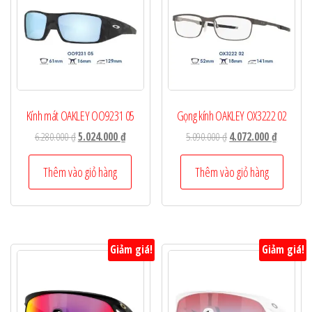
Kính mát OAKLEY OO9231 05
Gọng kính OAKLEY OX3222 02
Giá
Giá
Giá
Giá
6.280.000
₫
5.024.000
₫
5.090.000
₫
4.072.000
₫
gốc
hiện
gốc
hiện
là:
tại
là:
tại
Thêm vào giỏ hàng
Thêm vào giỏ hàng
6.280.000 ₫.
là:
5.090.000 ₫.
là:
5.024.000 ₫.
4.072.000
Giảm giá!
Giảm giá!