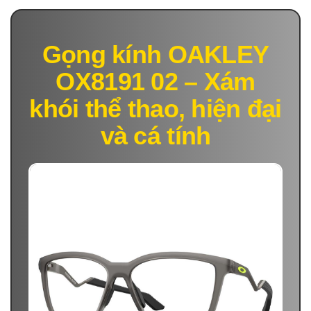
Gọng kính OAKLEY
OX8191 02 – Xám
khói thể thao, hiện đại
và cá tính