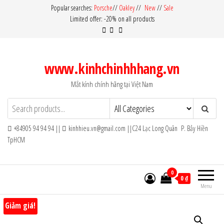
Skip
Popular searches:
Porsche
//
Oakley
//
New
//
Sale
Limited offer: -20% on all products
to
the
content
www.kinhchinhhhang.vn
Mắt kính chính hãng tại Việt Nam
+84905 94 94 94 ||
kinhhieu.vn@gmail.com ||C24 Lạc Long Quân P. Bảy Hiền
TpHCM
0
0 ₫
Menu
Giảm giá!