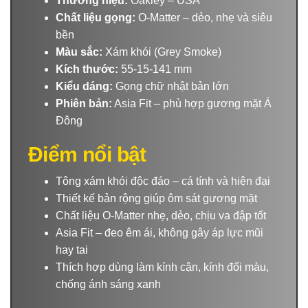
Thương hiệu:
Oakley – USA
Chất liệu gọng:
O-Matter – dẻo, nhẹ và siêu
bền
Màu sắc:
Xám khói (Grey Smoke)
Kích thước:
55-15-141 mm
Kiểu dáng:
Gọng chữ nhật bản lớn
Phiên bản:
Asia Fit – phù hợp gương mặt Á
Đông
Điểm nổi bật
Tông xám khói độc đáo – cá tính và hiện đại
Thiết kế bản rộng giúp ôm sát gương mặt
Chất liệu O-Matter nhẹ, dẻo, chịu va đập tốt
Asia Fit – đeo êm ái, không gây áp lực mũi
hay tai
Thích hợp dùng làm kính cận, kính đổi màu,
chống ánh sáng xanh