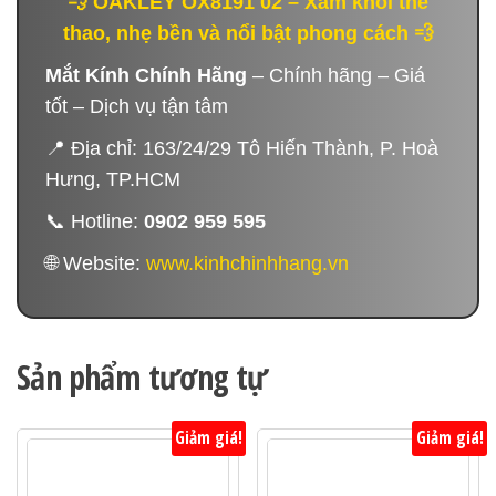
💨 OAKLEY OX8191 02 – Xám khói thể
thao, nhẹ bền và nổi bật phong cách 💨
Mắt Kính Chính Hãng
– Chính hãng – Giá
tốt – Dịch vụ tận tâm
📍 Địa chỉ: 163/24/29 Tô Hiến Thành, P. Hoà
Hưng, TP.HCM
📞 Hotline:
0902 959 595
🌐 Website:
www.kinhchinhhang.vn
Sản phẩm tương tự
Giảm giá!
Giảm giá!