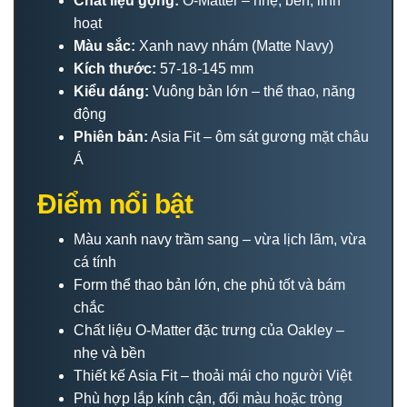
Chất liệu gọng:
O-Matter – nhẹ, bền, linh
hoạt
Màu sắc:
Xanh navy nhám (Matte Navy)
Kích thước:
57-18-145 mm
Kiểu dáng:
Vuông bản lớn – thể thao, năng
động
Phiên bản:
Asia Fit – ôm sát gương mặt châu
Á
Điểm nổi bật
Màu xanh navy trầm sang – vừa lịch lãm, vừa
cá tính
Form thể thao bản lớn, che phủ tốt và bám
chắc
Chất liệu O-Matter đặc trưng của Oakley –
nhẹ và bền
Thiết kế Asia Fit – thoải mái cho người Việt
Phù hợp lắp kính cận, đổi màu hoặc tròng