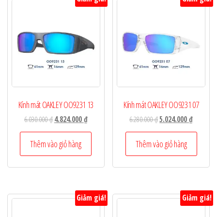
Kính mát OAKLEY OO9231 13
Kính mát OAKLEY OO9231 07
Giá
Giá
Giá
Giá
6.030.000
₫
4.824.000
₫
6.280.000
₫
5.024.000
₫
gốc
hiện
gốc
hiện
là:
tại
là:
tại
Thêm vào giỏ hàng
Thêm vào giỏ hàng
6.030.000 ₫.
là:
6.280.000 ₫.
là:
4.824.000 ₫.
5.024.000
Giảm giá!
Giảm giá!