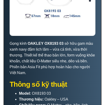
Gọng kính
OAKLEY OX8193 03
sở hữu gam màu
xanh navy đậm lịch lãm – vừa cá tính, vừa thời
thượng. Thiết kế thể thao bản lớn, form vuông khỏe
khoắn, chất liệu O-Matter siêu nhẹ, dẻo và bền.
Phiên bản Asia Fit phù hợp hoàn hảo cho người
Việt Nam.
Thông số kỹ thuật
Model:
OX8193 03
Thương hiệu:
Oakley – USA