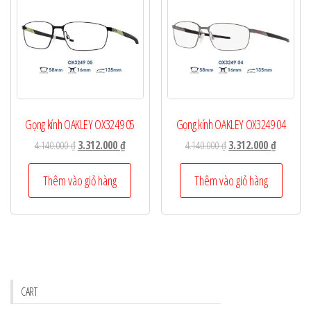
Gọng kính OAKLEY OX3249 05
Gọng kính OAKLEY OX3249 04
Giá
Giá
Giá
Giá
4.140.000
₫
3.312.000
₫
4.140.000
₫
3.312.000
₫
gốc
hiện
gốc
hiện
là:
tại
là:
tại
Thêm vào giỏ hàng
Thêm vào giỏ hàng
4.140.000 ₫.
là:
4.140.000 ₫.
là:
3.312.000 ₫.
3.312.000
CART