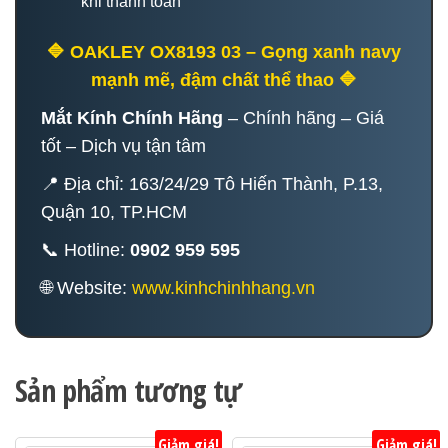
khi thanh toán
🔷 OAKLEY OX8193 03 – Gọng xanh navy
mạnh mẽ, đậm chất thể thao 🔷
Mắt Kính Chính Hãng
– Chính hãng – Giá
tốt – Dịch vụ tận tâm
📍 Địa chỉ: 163/24/29 Tô Hiến Thành, P.13,
Quận 10, TP.HCM
📞 Hotline:
0902 959 595
🌐 Website:
www.kinhchinhhang.vn
Sản phẩm tương tự
Giảm giá!
Giảm giá!