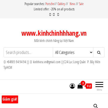
Skip
Popular searches:
Porsche
//
Oakley
//
New
//
Sale
Limited offer: -20% on all products
to
the
content
www.kinhchinhhhang.vn
Mắt kính chính hãng tại Việt Nam
+84905 94 94 94 ||
kinhhieu.vn@gmail.com ||C24 Lạc Long Quân P. Bảy Hiền
TpHCM
0
0 ₫
Menu
Giảm giá!