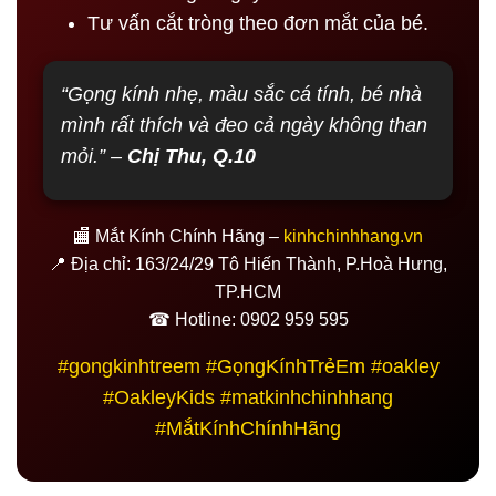
Tư vấn cắt tròng theo đơn mắt của bé.
“Gọng kính nhẹ, màu sắc cá tính, bé nhà
mình rất thích và đeo cả ngày không than
mỏi.” –
Chị Thu, Q.10
🏬 Mắt Kính Chính Hãng –
kinhchinhhang.vn
📍 Địa chỉ: 163/24/29 Tô Hiến Thành, P.Hoà Hưng,
TP.HCM
☎ Hotline: 0902 959 595
#gongkinhtreem #GọngKínhTrẻEm #oakley
#OakleyKids #matkinhchinhhang
#MắtKínhChínhHãng