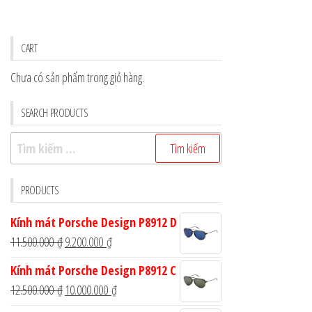
CART
Chưa có sản phẩm trong giỏ hàng.
SEARCH PRODUCTS
Tìm
kiếm
cho:
PRODUCTS
Kính mát Porsche Design P8912 D
Giá
Giá
11.500.000
₫
9.200.000
₫
gốc
hiện
Kính mát Porsche Design P8912 C
là:
tại
Giá
Giá
12.500.000
₫
10.000.000
₫
11.500.000 ₫.
là:
gốc
hiện