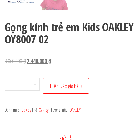
Gọng kính trẻ em Kids OAKLEY
OY8007 02
Giá
Giá
3.060.000
₫
2.448.000
₫
gốc
hiện
là:
tại
Gọng
-
+
Thêm vào giỏ hàng
3.060.000 ₫.
là:
kính
2.448.000 ₫.
trẻ
em
Danh mục:
Oakley
Thẻ:
Oakley
Thương hiệu:
OAKLEY
Kids
OAKLEY
OY8007
MÔ TẢ