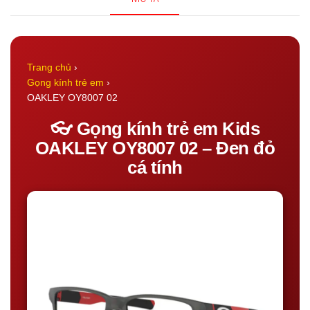
02
số
lượng
Trang chủ
›
Gọng kính trẻ em
›
OAKLEY OY8007 02
👓 Gọng kính trẻ em Kids
OAKLEY OY8007 02 – Đen đỏ
cá tính