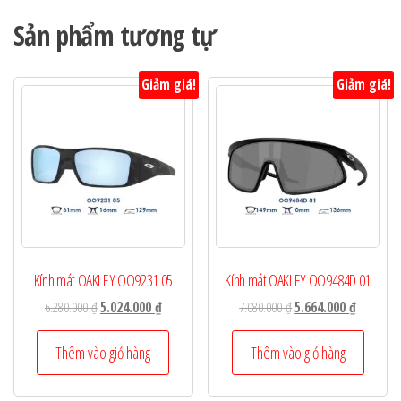
Sản phẩm tương tự
Giảm giá!
Giảm giá!
Kính mát OAKLEY OO9231 05
Kính mát OAKLEY OO9484D 01
Giá
Giá
Giá
Giá
6.280.000
₫
5.024.000
₫
7.080.000
₫
5.664.000
₫
gốc
hiện
gốc
hiện
là:
tại
là:
tại
Thêm vào giỏ hàng
Thêm vào giỏ hàng
6.280.000 ₫.
là:
7.080.000 ₫.
là:
5.024.000 ₫.
5.664.000