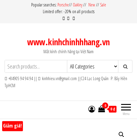
Skip
Popular searches:
Porsche
//
Oakley
//
New
//
Sale
Limited offer: -20% on all products
to
the
content
www.kinhchinhhhang.vn
Mắt kính chính hãng tại Việt Nam
+84905 94 94 94 ||
kinhhieu.vn@gmail.com ||C24 Lạc Long Quân P. Bảy Hiền
TpHCM
0
0 ₫
Menu
Giảm giá!