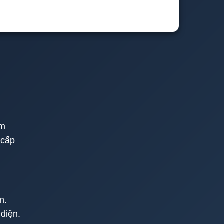
ím
 cấp
n.
diện.