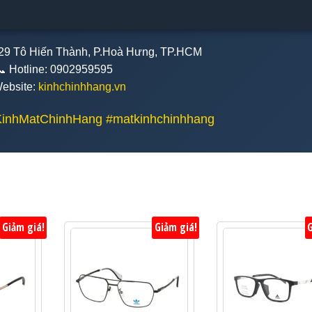
4/29 Tô Hiến Thành, P.Hoà Hưng, TP.HCM
📞 Hotline: 0902959595
Website:
kinhchinhhang.vn
KinhMatChinhHang #matkinhchinhhang
Giảm giá!
Giảm giá!
G