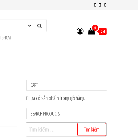
0
0 ₫
n TpHCM
CART
Chưa có sản phẩm trong giỏ hàng.
SEARCH PRODUCTS
Tìm
kiếm