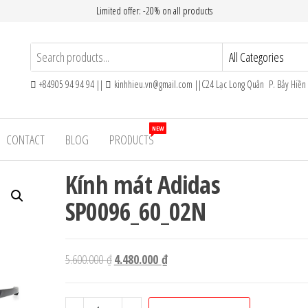
Limited offer: -20% on all products
+84905 94 94 94 ||
kinhhieu.vn@gmail.com ||C24 Lạc Long Quân P. Bảy Hiề
NEW
CONTACT
BLOG
PRODUCTS
Kính mát Adidas
SP0096_60_02N
Giá
Giá
5.600.000
₫
4.480.000
₫
gốc
hiện
là:
tại
Kính