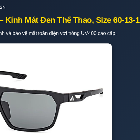
02N
– Kính Mát Đen Thể Thao, Size 60-13-
h và bảo vệ mắt toàn diện với tròng UV400 cao cấp.