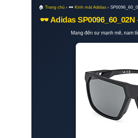
🏠
Trang chủ
› 🕶️
Kính mát Adidas
› SP0096_60_
🕶️ Adidas SP0096_60_02N 
Mang đến sự mạnh mẽ, nam tín