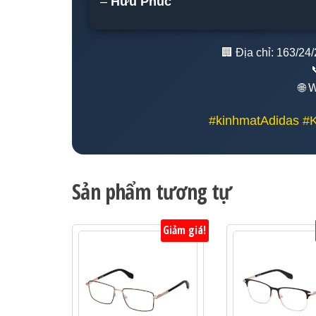
–
Hữu Phúc
🏢 Địa chỉ: 163/2
🌐 
#kinhmatAdidas #
Sản phẩm tương tự
Giảm giá!