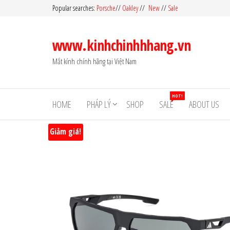
Skip
Popular searches:
Porsche
//
Oakley
//
New
//
Sale
to
the
www.kinhchinhhhang.vn
content
Mắt kính chính hãng tại Việt Nam
HOT!
HOME
PHÁP LÝ
SHOP
SALE
ABOUT US
Giảm giá!