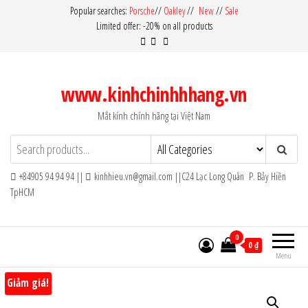
Skip
Popular searches:
Porsche
//
Oakley
//
New
//
Sale
Limited offer: -20% on all products
to
the
content
www.kinhchinhhhang.vn
Mắt kính chính hãng tại Việt Nam
+84905 94 94 94 ||
kinhhieu.vn@gmail.com ||C24 Lạc Long Quân P. Bảy Hiền
TpHCM
0
0 ₫
Menu
Giảm giá!