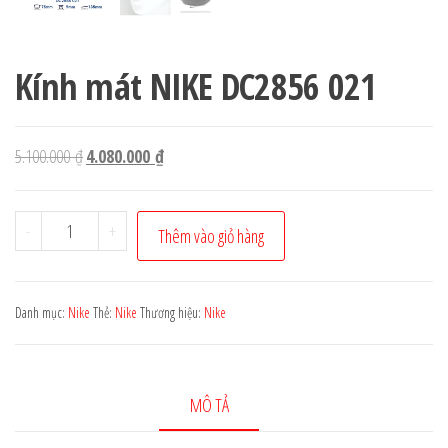
Kính mát NIKE DC2856 021
Giá
Giá
5.100.000
₫
4.080.000
₫
gốc
hiện
là:
tại
Kính
-
+
Thêm vào giỏ hàng
5.100.000 ₫.
là:
mát
4.080.000 ₫.
NIKE
DC2856
Danh mục:
Nike
Thẻ:
Nike
Thương hiệu:
Nike
021
số
lượng
MÔ TẢ