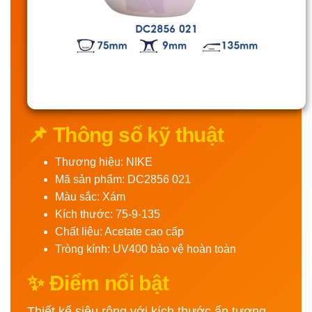
📌 Thông số kỹ thuật
Thương hiệu: NIKE
Mã sản phẩm: DC2856 021
Màu sắc: Xám
Kích thước: 75-9-135
Chất liệu: Acetate cao cấp
Tròng kính: UV400 bảo vệ hoàn toàn
✨ Điểm nổi bật
Thiết kế siêu rộng với kích thước ấn tượng