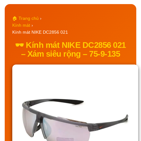
🏠 Trang chủ
›
Kính mát
›
Kính mát NIKE DC2856 021
🕶️ Kính mát NIKE DC2856 021
– Xám siêu rộng – 75-9-135