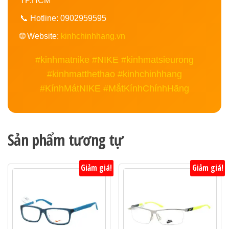
TP.HCM
📞 Hotline: 0902959595
🌐 Website:
kinhchinhhang.vn
#kinhmatnike #NIKE #kinhmatsieurong
#kinhmatthethao #kinhchinhhang
#KínhMátNIKE #MắtKínhChínhHãng
Sản phẩm tương tự
Giảm giá!
Giảm giá!