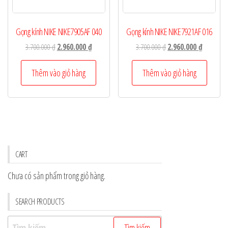
Gọng kính NIKE NIKE7905AF 040
Gọng kính NIKE NIKE7921AF 016
Giá
Giá
Giá
Giá
3.700.000
₫
2.960.000
₫
3.700.000
₫
2.960.000
₫
gốc
hiện
gốc
hiện
là:
tại
là:
tại
Thêm vào giỏ hàng
Thêm vào giỏ hàng
3.700.000 ₫.
là:
3.700.000 ₫.
là:
2.960.000 ₫.
2.960.000
CART
Chưa có sản phẩm trong giỏ hàng.
SEARCH PRODUCTS
Tìm