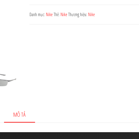
2.800.000 ₫.
NIKE
DC2910
Danh mục:
Nike
Thẻ:
Nike
Thương hiệu:
Nike
010
số
lượng
MÔ TẢ