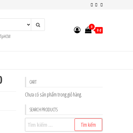
0
0 ₫
n TpHCM
0
CART
Chưa có sản phẩm trong giỏ hàng.
SEARCH PRODUCTS
Tìm
kiếm