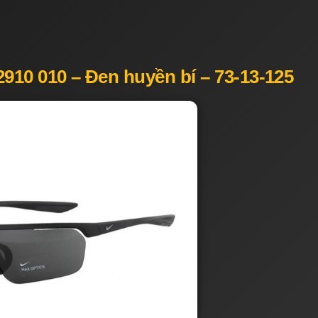
910 010 – Đen huyền bí – 73-13-125