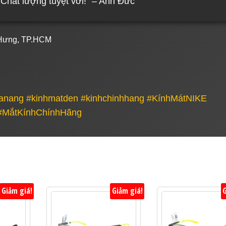
 Chất lượng tuyệt vời!” – Anh Đức
à Hưng, TP.HCM
danang #kinhmatden #kinhchinhhang #KínhMátNIKE
#MắtKínhChínhHãng
Giảm giá!
Giảm giá!
G