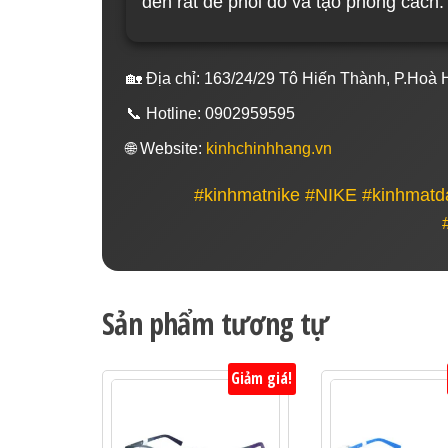
đen rất dễ phối đồ và tạo phong cách.
🏡 Địa chỉ: 163/24/29 Tô Hiến Thành, P.Ho
📞 Hotline: 0902959595
🌐 Website:
kinhchinhhang.vn
#kinhmatnike #NIKE #kinhmat
Sản phẩm tương tự
Giảm giá!