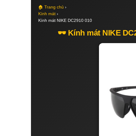
🏠 Trang chủ
›
Kính mát
›
Kính mát NIKE DC2910 010
🕶️ Kính mát NIKE DC2