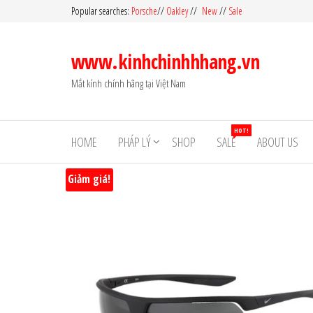
Skip
Popular searches:
Porsche
//
Oakley
//
New
//
Sale
to
the
www.kinhchinhhhang.vn
content
Mắt kính chính hãng tại Việt Nam
HOT!
HOME
PHÁP LÝ
SHOP
SALE
ABOUT US
Giảm giá!