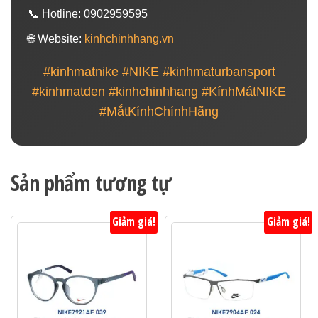
📞 Hotline: 0902959595
🌐 Website:
kinhchinhhang.vn
#kinhmatnike #NIKE #kinhmaturbansport
#kinhmatden #kinhchinhhang #KínhMátNIKE
#MắtKínhChínhHãng
Sản phẩm tương tự
Giảm giá!
Giảm giá!