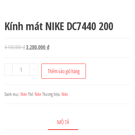
Kính mát NIKE DC7440 200
Giá
Giá
4.100.000
₫
3.280.000
₫
gốc
hiện
là:
tại
Kính
-
+
Thêm vào giỏ hàng
4.100.000 ₫.
là:
mát
3.280.000 ₫.
NIKE
DC7440
Danh mục:
Nike
Thẻ:
Nike
Thương hiệu:
Nike
200
số
lượng
MÔ TẢ