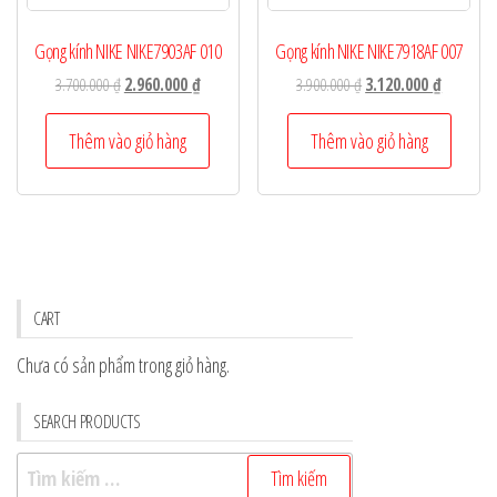
Gọng kính NIKE NIKE7903AF 010
Gọng kính NIKE NIKE7918AF 007
Giá
Giá
Giá
Giá
3.700.000
₫
2.960.000
₫
3.900.000
₫
3.120.000
₫
gốc
hiện
gốc
hiện
là:
tại
là:
tại
Thêm vào giỏ hàng
Thêm vào giỏ hàng
3.700.000 ₫.
là:
3.900.000 ₫.
là:
2.960.000 ₫.
3.120.000
CART
Chưa có sản phẩm trong giỏ hàng.
SEARCH PRODUCTS
Tìm