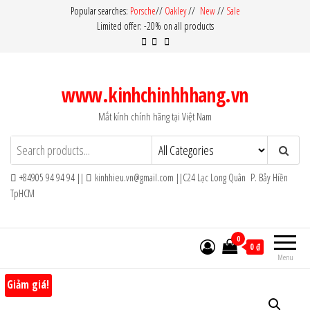
Skip
Popular searches:
Porsche
//
Oakley
//
New
//
Sale
Limited offer: -20% on all products
to
the
content
www.kinhchinhhhang.vn
Mắt kính chính hãng tại Việt Nam
+84905 94 94 94 ||
kinhhieu.vn@gmail.com ||C24 Lạc Long Quân P. Bảy Hiền
TpHCM
0
0 ₫
Menu
Giảm giá!