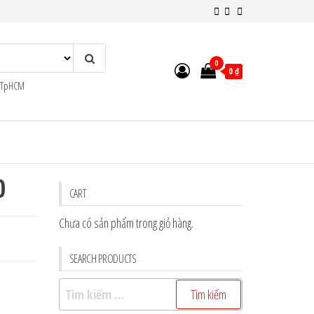
0
0 ₫
n TpHCM
0
CART
Chưa có sản phẩm trong giỏ hàng.
SEARCH PRODUCTS
Tìm
kiếm