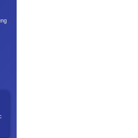
ụng
c