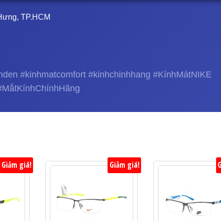
à Hưng, TP.HCM
hden #kinhmatcomfort #kinhchinhhang #KínhMátNIKE
#MắtKínhChínhHãng
Giảm giá!
Giảm giá!
G