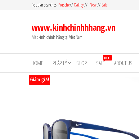
Skip
Popular searches:
Porsche
//
Oakley
//
New
//
Sale
to
the
www.kinhchinhhhang.vn
content
Mắt kính chính hãng tại Việt Nam
HOT!
HOME
PHÁP LÝ
SHOP
SALE
ABOUT US
Giảm giá!