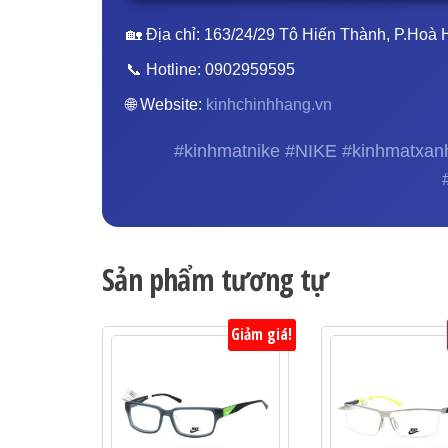
🏡 Địa chỉ: 163/24/29 Tô Hiến Thành, P.Ho
📞 Hotline: 0902959595
🌐 Website:
kinhchinhhang.vn
#kinhmatnike #NIKE #kinhmatxan
Sản phẩm tương tự
Giảm giá!