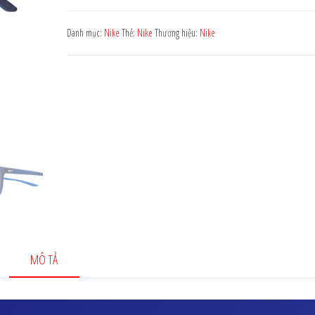
2.720.000 ₫.
NIKE
DC7448
Danh mục:
Nike
Thẻ:
Nike
Thương hiệu:
Nike
410
số
lượng
MÔ TẢ