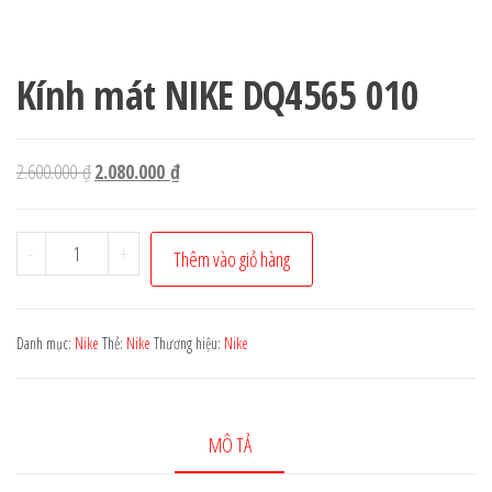
Kính mát NIKE DQ4565 010
Giá
Giá
2.600.000
₫
2.080.000
₫
gốc
hiện
là:
tại
Kính
-
+
Thêm vào giỏ hàng
2.600.000 ₫.
là:
mát
2.080.000 ₫.
NIKE
DQ4565
Danh mục:
Nike
Thẻ:
Nike
Thương hiệu:
Nike
010
số
lượng
MÔ TẢ