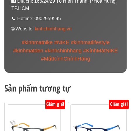
🏡 Địa chỉ: 163/24/29 Tô Hiến Thành, P.Hoà Hưng,
TP.HCM
📞 Hotline: 0902959595
🌐 Website:
kinhchinhhang.vn
#kinhmatnike #NIKE #kinhmatlifestyle
#kinhmatden #kinhchinhhang #KínhMátNIKE
#MắtKínhChínhHãng
Sản phẩm tương tự
Giảm giá!
Giảm giá!