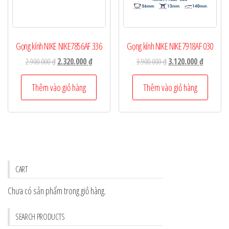
Gọng kính NIKE NIKE7856AF 336
Gọng kính NIKE NIKE7918AF 030
Giá
Giá
Giá
Giá
2.900.000
₫
2.320.000
₫
3.900.000
₫
3.120.000
₫
gốc
hiện
gốc
hiện
là:
tại
là:
tại
Thêm vào giỏ hàng
Thêm vào giỏ hàng
2.900.000 ₫.
là:
3.900.000 ₫.
là:
2.320.000 ₫.
3.120.000
CART
Chưa có sản phẩm trong giỏ hàng.
SEARCH PRODUCTS