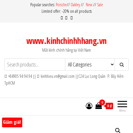
Skip
Popular searches:
Porsche
//
Oakley
//
New
//
Sale
Limited offer: -20% on all products
to
the
content
www.kinhchinhhhang.vn
Mắt kính chính hãng tại Việt Nam
+84905 94 94 94 ||
kinhhieu.vn@gmail.com ||C24 Lạc Long Quân P. Bảy Hiền
TpHCM
0
0 ₫
Menu
Giảm giá!