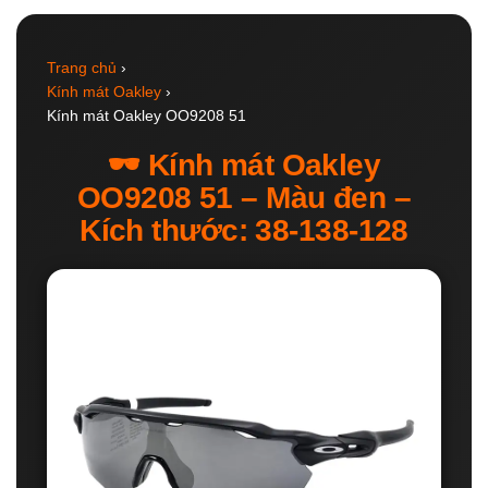
Trang chủ
›
Kính mát Oakley
›
Kính mát Oakley OO9208 51
🕶️ Kính mát Oakley
OO9208 51 – Màu đen –
Kích thước: 38-138-128