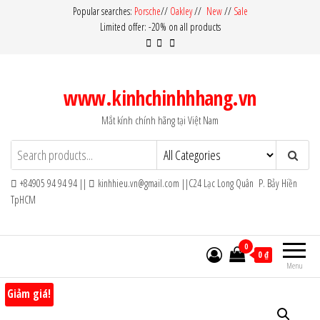
Skip
Popular searches:
Porsche
//
Oakley
//
New
//
Sale
Limited offer: -20% on all products
to
the
content
www.kinhchinhhhang.vn
Mắt kính chính hãng tại Việt Nam
+84905 94 94 94 ||
kinhhieu.vn@gmail.com ||C24 Lạc Long Quân P. Bảy Hiền
TpHCM
0
0 ₫
Menu
Giảm giá!