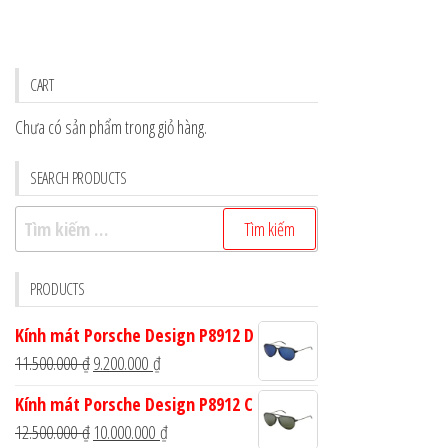
CART
Chưa có sản phẩm trong giỏ hàng.
SEARCH PRODUCTS
Tìm
kiếm
cho:
PRODUCTS
Kính mát Porsche Design P8912 D
Giá
Giá
11.500.000
₫
9.200.000
₫
gốc
hiện
Kính mát Porsche Design P8912 C
là:
tại
Giá
Giá
12.500.000
₫
10.000.000
₫
11.500.000 ₫.
là: