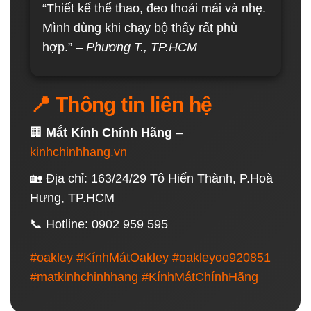
“Thiết kế thể thao, đeo thoải mái và nhẹ.
Mình dùng khi chạy bộ thấy rất phù
hợp.” –
Phương T., TP.HCM
📍 Thông tin liên hệ
🏢
Mắt Kính Chính Hãng
–
kinhchinhhang.vn
🏡 Địa chỉ: 163/24/29 Tô Hiến Thành, P.Hoà
Hưng, TP.HCM
📞 Hotline: 0902 959 595
#oakley #KínhMátOakley #oakleyoo920851
#matkinhchinhhang #KínhMátChínhHãng