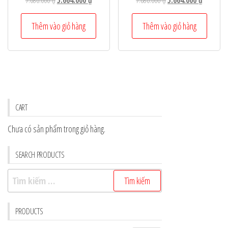
7.080.000
₫
5.664.000
₫
7.080.000
₫
5.664.000
₫
gốc
hiện
gốc
hiện
là:
tại
là:
tại
Thêm vào giỏ hàng
Thêm vào giỏ hàng
7.080.000 ₫.
là:
7.080.000 ₫.
là:
5.664.000 ₫.
5.664.000
CART
Chưa có sản phẩm trong giỏ hàng.
SEARCH PRODUCTS
Tìm
kiếm
cho:
PRODUCTS