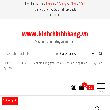
Skip
Popular searches:
Porsche
//
Oakley
//
New
//
Sale
Limited offer: -20% on all products
to
the
content
www.kinhchinhhhang.vn
Mắt kính chính hãng tại Việt Nam
+84905 94 94 94 ||
kinhhieu.vn@gmail.com ||C24 Lạc Long Quân P. Bảy Hiền
TpHCM
0
0 ₫
Menu
Giảm giá!