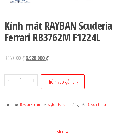
Kính mát RAYBAN Scuderia
Ferrari RB3762M F1224L
Giá
Giá
8.660.000
₫
6.928.000
₫
gốc
hiện
là:
tại
Kính
-
+
Thêm vào giỏ hàng
8.660.000 ₫.
là:
mát
6.928.000 ₫.
RAYBAN
Scuderia
Danh mục:
Rayban Ferrari
Thẻ:
Rayban Ferrari
Thương hiệu:
Rayban Ferrari
Ferrari
RB3762M
F1224L
MÔ TẢ