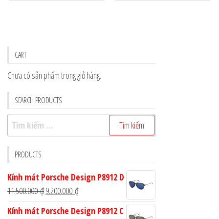
CART
Chưa có sản phẩm trong giỏ hàng.
SEARCH PRODUCTS
Tìm
kiếm
cho:
PRODUCTS
Kính mát Porsche Design P8912 D
Giá
Giá
11.500.000
₫
9.200.000
₫
gốc
hiện
Kính mát Porsche Design P8912 C
là:
tại