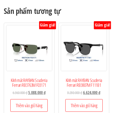
Sản phẩm tương tự
Giảm giá!
Giảm giá!
Kính mát RAYBAN Scuderia
Kính mát RAYBAN Scuderia
Ferrari RB3763M F03171
Ferrari RB3807M F111B1
Giá
Giá
Giá
Giá
6.360.000
₫
5.088.000
₫
8.280.000
₫
6.624.000
₫
gốc
hiện
gốc
hiện
là:
tại
là:
tại
Thêm vào giỏ hàng
Thêm vào giỏ hàng
6.360.000 ₫.
là:
8.280.000 ₫.
là: