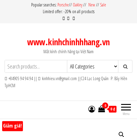
Skip
Popular searches:
Porsche
//
Oakley
//
New
//
Sale
Limited offer: -20% on all products
to
the
content
www.kinhchinhhhang.vn
Mắt kính chính hãng tại Việt Nam
+84905 94 94 94 ||
kinhhieu.vn@gmail.com ||C24 Lạc Long Quân P. Bảy Hiền
TpHCM
0
0 ₫
Menu
Giảm giá!