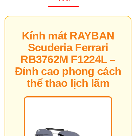
số
lượng
Kính mát RAYBAN
Scuderia Ferrari
RB3762M F1224L –
Đỉnh cao phong cách
thể thao lịch lãm