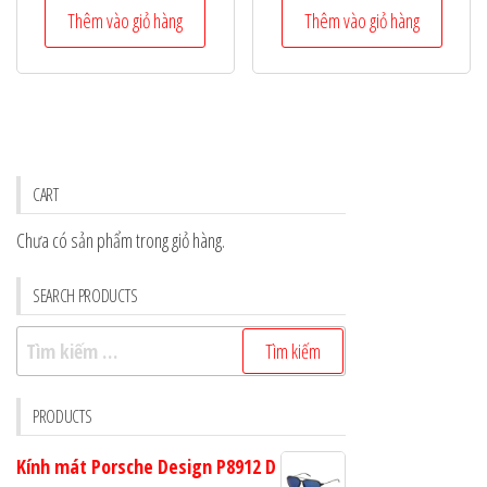
là:
tại
là:
tại
Thêm vào giỏ hàng
Thêm vào giỏ hàng
8.260.000 ₫.
là:
7.080.000 ₫.
là:
6.608.000 ₫.
5.664.000
CART
Chưa có sản phẩm trong giỏ hàng.
SEARCH PRODUCTS
Tìm
kiếm
cho:
PRODUCTS
Kính mát Porsche Design P8912 D