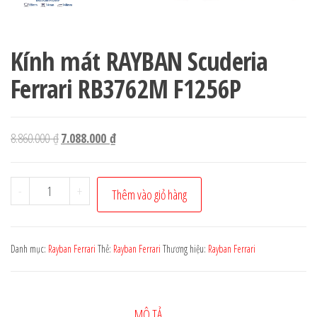
Kính mát RAYBAN Scuderia
Ferrari RB3762M F1256P
Giá
Giá
8.860.000
₫
7.088.000
₫
gốc
hiện
là:
tại
Kính
-
+
Thêm vào giỏ hàng
8.860.000 ₫.
là:
mát
7.088.000 ₫.
RAYBAN
Scuderia
Danh mục:
Rayban Ferrari
Thẻ:
Rayban Ferrari
Thương hiệu:
Rayban Ferrari
Ferrari
RB3762M
F1256P
MÔ TẢ