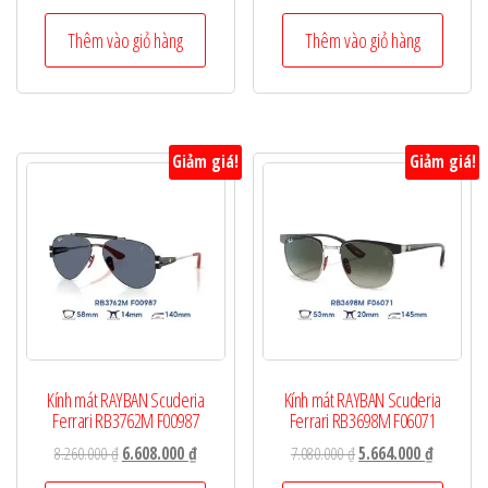
gốc
hiện
gốc
hiện
là:
tại
là:
tại
Thêm vào giỏ hàng
Thêm vào giỏ hàng
7.680.000 ₫.
là:
5.680.000 ₫.
là:
6.144.000 ₫.
4.544.000
Giảm giá!
Giảm giá!
Kính mát RAYBAN Scuderia
Kính mát RAYBAN Scuderia
Ferrari RB3762M F00987
Ferrari RB3698M F06071
Giá
Giá
Giá
Giá
8.260.000
₫
6.608.000
₫
7.080.000
₫
5.664.000
₫
gốc
hiện
gốc
hiện