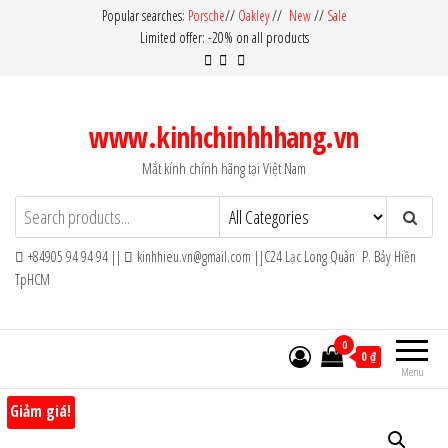
Skip
Popular searches:
Porsche
//
Oakley
//
New
//
Sale
Limited offer: -20% on all products
to
the
content
www.kinhchinhhhang.vn
Mắt kính chính hãng tại Việt Nam
+84905 94 94 94 ||
kinhhieu.vn@gmail.com ||C24 Lạc Long Quân P. Bảy Hiền
TpHCM
0
0 ₫
Menu
Giảm giá!