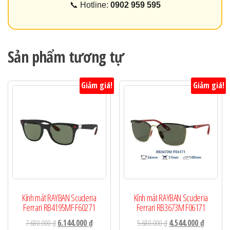
📞 Hotline:
0902 959 595
Sản phẩm tương tự
Giảm giá!
Giảm giá!
Kính mát RAYBAN Scuderia
Kính mát RAYBAN Scuderia
Ferrari RB4195MF F60271
Ferrari RB3673M F06171
Giá
Giá
Giá
Giá
7.680.000
₫
6.144.000
₫
5.680.000
₫
4.544.000
₫