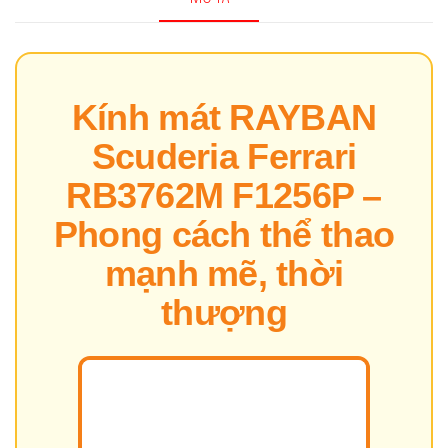
số
lượng
Kính mát RAYBAN
Scuderia Ferrari
RB3762M F1256P –
Phong cách thể thao
mạnh mẽ, thời
thượng