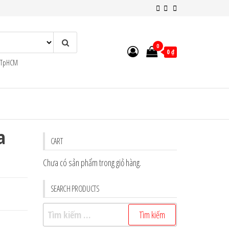
0
0 ₫
n TpHCM
a
CART
Chưa có sản phẩm trong giỏ hàng.
SEARCH PRODUCTS
Tìm
kiếm