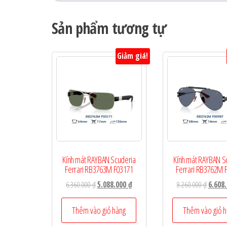
Sản phẩm tương tự
Giảm giá!
Kính mát RAYBAN Scuderia
Kính mát RAYBAN S
Ferrari RB3763M F03171
Ferrari RB3762M 
Giá
Giá
Giá
6.360.000
₫
5.088.000
₫
8.260.000
₫
6.608
gốc
hiện
gốc
là:
tại
là:
Thêm vào giỏ hàng
Thêm vào giỏ 
6.360.000 ₫.
là:
8.260.0