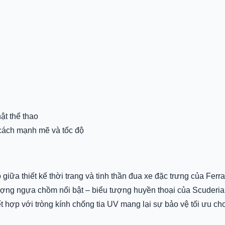
t thể thao
cách mạnh mẽ và tốc độ
a thiết kế thời trang và tinh thần đua xe đặc trưng của Ferrar
ợng ngựa chồm nổi bật – biểu tượng huyền thoại của Scuderia
t hợp với tròng kính chống tia UV mang lại sự bảo vệ tối ưu ch