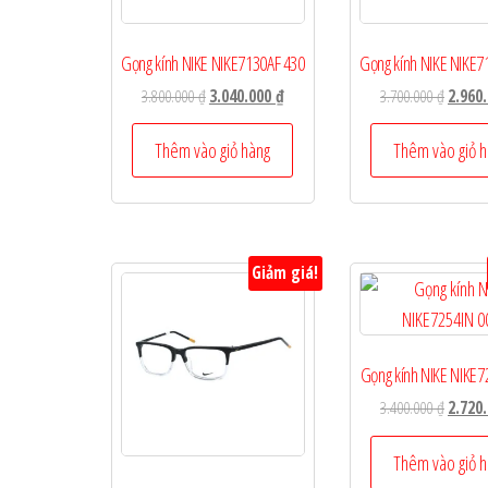
Gọng kính NIKE NIKE7130AF 430
Gọng kính NIKE NIKE7
Giá
Giá
Giá
3.800.000
₫
3.040.000
₫
3.700.000
₫
2.960
gốc
hiện
gốc
là:
tại
là:
Thêm vào giỏ hàng
Thêm vào giỏ 
3.800.000 ₫.
là:
3.700.0
3.040.000 ₫.
Giảm giá!
Gọng kính NIKE NIKE7
Giá
3.400.000
₫
2.720
gốc
là:
Thêm vào giỏ 
3.400.0