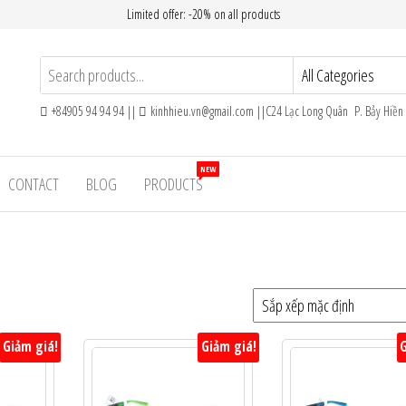
Limited offer: -20% on all products
+84905 94 94 94 ||
kinhhieu.vn@gmail.com ||C24 Lạc Long Quân P. Bảy Hiề
NEW
CONTACT
BLOG
PRODUCTS
Giảm giá!
Giảm giá!
G