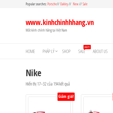
Skip
Popular searches:
Porsche
//
Oakley
//
New
//
Sale
to
the
www.kinhchinhhhang.vn
content
Mắt kính chính hãng tại Việt Nam
HOT!
HOME
PHÁP LÝ
SHOP
SALE
ABOUT US
Nike
Hiển thị 17–32 của 194 kết quả
Giảm giá!