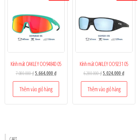
Kính mát OAKLEY OO9484D 05
Kính mát OAKLEY OO9231 05
Giá
Giá
Giá
Giá
7.080.000
₫
5.664.000
₫
6.280.000
₫
5.024.000
₫
gốc
hiện
gốc
hiện
là:
tại
là:
tại
Thêm vào giỏ hàng
Thêm vào giỏ hàng
7.080.000 ₫.
là:
6.280.000 ₫.
là:
5.664.000 ₫.
5.024.000
CART