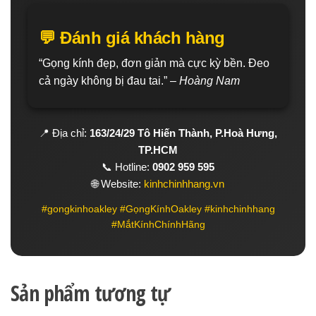
💬 Đánh giá khách hàng
“Gọng kính đẹp, đơn giản mà cực kỳ bền. Đeo
cả ngày không bị đau tai.” –
Hoàng Nam
📍 Địa chỉ:
163/24/29 Tô Hiến Thành, P.Hoà Hưng,
TP.HCM
📞 Hotline:
0902 959 595
🌐 Website:
kinhchinhhang.vn
#gongkinhoakley #GọngKínhOakley #kinhchinhhang
#MắtKínhChínhHãng
Sản phẩm tương tự