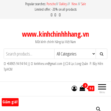
Skip
Popular searches:
Porsche
//
Oakley
//
New
//
Sale
Limited offer: -20% on all products
to
the
content
www.kinhchinhhhang.vn
Mắt kính chính hãng tại Việt Nam
+84905 94 94 94 ||
kinhhieu.vn@gmail.com ||C24 Lạc Long Quân P. Bảy Hiền
TpHCM
0
0 ₫
Menu
Giảm giá!