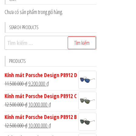
Chưa có sản phẩm trong giỏ hàng.
SEARCH PRODUCTS
Tìm
kiếm
cho:
PRODUCTS
Kính mát Porsche Design P8912 D
Giá
Giá
11.500.000
₫
9.200.000
₫
gốc
hiện
Kính mát Porsche Design P8912 C
là:
tại
Giá
Giá
12.500.000
₫
10.000.000
₫
11.500.000 ₫.
là:
gốc
hiện
Kính mát Porsche Design P8912 B
9.200.000 ₫.
là:
tại
Giá
Giá
12.500.000
₫
10.000.000
₫
12.500.000 ₫.
là:
gốc
hiện