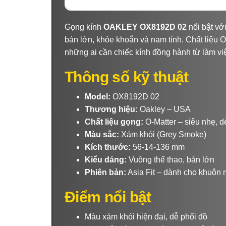
Gọng kính
OAKLEY OX8192D 02
nổi bật vớ
bản lớn, khỏe khoắn và nam tính. Chất liệu O
những ai cần chiếc kính đồng hành từ làm việ
Thông số kỹ thuật
Model:
OX8192D 02
Thương hiệu:
Oakley – USA
Chất liệu gọng:
O-Matter – siêu nhẹ, d
Màu sắc:
Xám khói (Grey Smoke)
Kích thước:
56-14-136 mm
Kiểu dáng:
Vuông thể thao, bản lớn
Phiên bản:
Asia Fit – dành cho khuôn
Điểm nổi bật
Màu xám khói hiện đại, dễ phối đồ