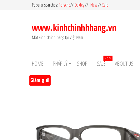
Skip
Popular searches:
Porsche
//
Oakley
//
New
//
Sale
to
the
www.kinhchinhhhang.vn
content
Mắt kính chính hãng tại Việt Nam
HOT!
HOME
PHÁP LÝ
SHOP
SALE
ABOUT US
Giảm giá!