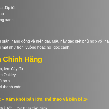
a đập tốt
đau
áng xanh
i giản, năng động và hiện đại. Mẫu này đặc biệt phù hợp với n
g mặt như tròn, vuông hoặc hơi góc cạnh.
h Chính Hãng
n, tem đầy đủ
ch Oakley
hù hợp
hi thanh toán
 Xám khói bản lớn, thể thao và bền bỉ 🌫️
iá tốt – Dịch vụ tận tâm