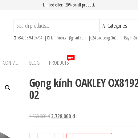
Limited offer: -20% on all products
+84905 94 94 94 ||
kinhhieu.vn@gmail.com ||C24 Lạc Long Quân P. Bảy Hiề
NEW
CONTACT
BLOG
PRODUCTS
Gọng kính OAKLEY OX819
02
Giá
Giá
4.660.000
₫
3.728.000
₫
gốc
hiện
là:
tại
Gọng