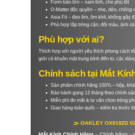
Form bản lớn – nam tính, che phủ tốt
O-Matter độc quyền – nhẹ, dẻo, chống v
Asia Fit – đeo êm, ôm khít, không gây 
Phù hợp lắp tròng cận, đổi màu, ánh s
Phù hợp với ai?
Thích hợp với người yêu thích phong cách tố
giới có khuôn mặt trung bình đến to, các dán
Chính sách tại Mắt Kín
Sản phẩm chính hãng 100% – hộp, khă
Bảo hành gọng 12 tháng theo chính sá
Miễn phí đo mắt & tư vấn chọn tròng p
Giao hàng toàn quốc – kiểm tra trước k
🌫️ OAKLEY OX8192D 02 –
Mắt Kính Chính Hãng
– Chính hãng – G