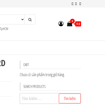
0
0 ₫
n TpHCM
2D
CART
Chưa có sản phẩm trong giỏ hàng.
SEARCH PRODUCTS
Tìm
kiếm