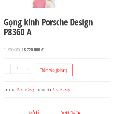
Gọng kính Porsche Design
P8360 A
Giá
Giá
10.900.000
₫
8.720.000
₫
gốc
hiện
là:
tại
Gọng
-
+
Thêm vào giỏ hàng
10.900.000 ₫.
là:
kính
8.720.000 ₫.
Porsche
Design
Danh mục:
Porsche Design
Thương hiệu:
Porsche Design
P8360
A
số
MÔ TẢ
ĐÁNH GIÁ (0)