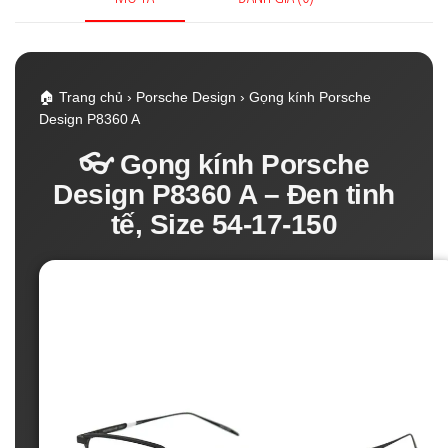
lượng
🏠 Trang chủ › Porsche Design › Gọng kính Porsche
Design P8360 A
👓 Gọng kính Porsche
Design P8360 A – Đen tinh
tế, Size 54-17-150