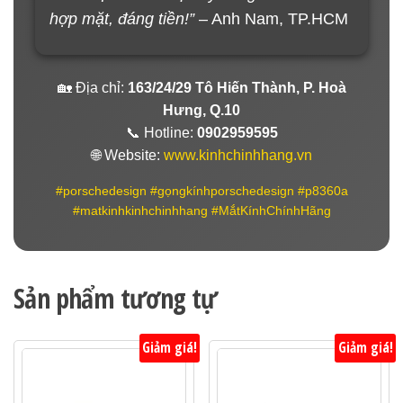
hợp mặt, đáng tiền!”
– Anh Nam, TP.HCM
🏡 Địa chỉ:
163/24/29 Tô Hiến Thành, P. Hoà
Hưng, Q.10
📞 Hotline:
0902959595
🌐 Website:
www.kinhchinhhang.vn
#porschedesign #gọngkínhporschedesign #p8360a
#matkinhkinhchinhhang #MắtKínhChínhHãng
Sản phẩm tương tự
Giảm giá!
Giảm giá!