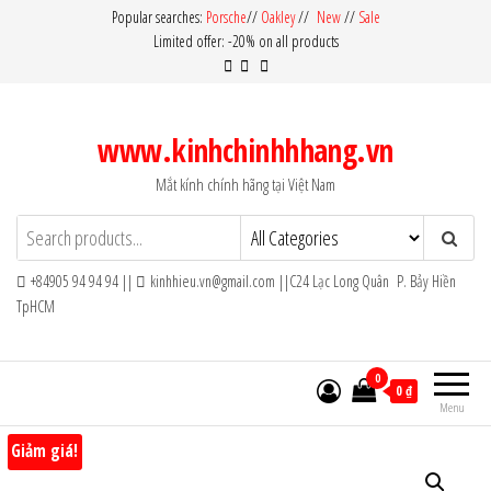
Skip
Popular searches:
Porsche
//
Oakley
//
New
//
Sale
Limited offer: -20% on all products
to
the
content
www.kinhchinhhhang.vn
Mắt kính chính hãng tại Việt Nam
+84905 94 94 94 ||
kinhhieu.vn@gmail.com ||C24 Lạc Long Quân P. Bảy Hiền
TpHCM
0
0 ₫
Menu
Giảm giá!