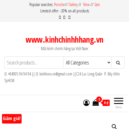
Skip
Popular searches:
Porsche
//
Oakley
//
New
//
Sale
Limited offer: -20% on all products
to
the
content
www.kinhchinhhhang.vn
Mắt kính chính hãng tại Việt Nam
+84905 94 94 94 ||
kinhhieu.vn@gmail.com ||C24 Lạc Long Quân P. Bảy Hiền
TpHCM
0
0 ₫
Menu
Giảm giá!