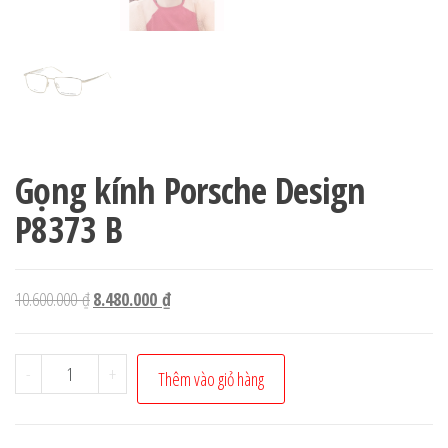
Gọng kính Porsche Design
P8373 B
Giá
Giá
10.600.000
₫
8.480.000
₫
gốc
hiện
là:
tại
Gọng
-
+
Thêm vào giỏ hàng
10.600.000 ₫.
là:
kính
8.480.000 ₫.
Porsche