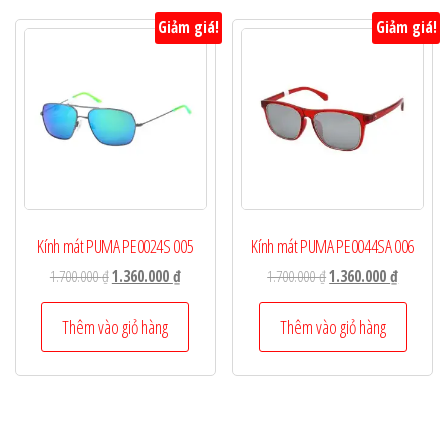
Giảm giá!
Giảm giá!
Kính mát PUMA PE0024S 005
Kính mát PUMA PE0044SA 006
Giá
Giá
Giá
Giá
1.700.000
₫
1.360.000
₫
1.700.000
₫
1.360.000
₫
gốc
hiện
gốc
hiện
là:
tại
là:
tại
Thêm vào giỏ hàng
Thêm vào giỏ hàng
1.700.000 ₫.
là:
1.700.000 ₫.
là:
1.360.000 ₫.
1.360.000