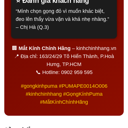
⭐ Đánh giá khách hàng
“Mình chọn gọng đỏ vì muốn khác biệt,
đeo lên thấy vừa vặn và khá nhẹ nhàng.”
– Chị Hà (Q.3)
🏢
Mắt Kính Chính Hãng
– kinhchinhhang.vn
📍 Địa chỉ: 163/24/29 Tô Hiến Thành, P.Hoà
Hưng, TP.HCM
📞 Hotline: 0902 959 595
#gongkinhpuma #PUMAPE0014O006
#kinhchinhhang #GọngKínhPuma
#MắtKínhChínhHãng