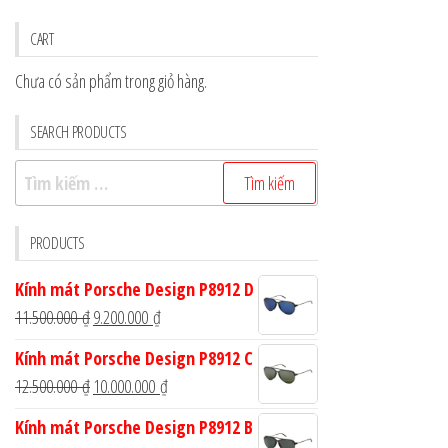
CART
Chưa có sản phẩm trong giỏ hàng.
SEARCH PRODUCTS
Tìm
kiếm
cho:
PRODUCTS
Kính mát Porsche Design P8912 D
Giá
Giá
11.500.000
₫
9.200.000
₫
gốc
hiện
Kính mát Porsche Design P8912 C
là:
tại
Giá
Giá
12.500.000
₫
10.000.000
₫
11.500.000 ₫.
là:
gốc
hiện
Kính mát Porsche Design P8912 B
9.200.000 ₫.
là:
tại