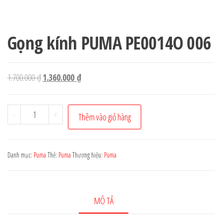
Gọng kính PUMA PE0014O 006
Giá
Giá
1.700.000
₫
1.360.000
₫
gốc
hiện
là:
tại
Gọng
-
+
Thêm vào giỏ hàng
1.700.000 ₫.
là:
kính
1.360.000 ₫.
PUMA
PE0014O
Danh mục:
Puma
Thẻ:
Puma
Thương hiệu:
Puma
006
số
lượng
MÔ TẢ