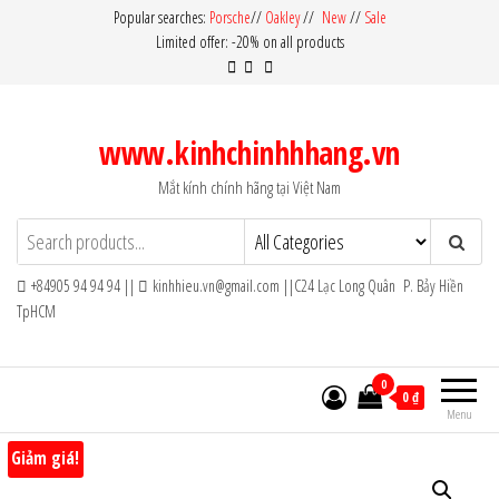
Skip
Popular searches:
Porsche
//
Oakley
//
New
//
Sale
Limited offer: -20% on all products
to
the
content
www.kinhchinhhhang.vn
Mắt kính chính hãng tại Việt Nam
+84905 94 94 94 ||
kinhhieu.vn@gmail.com ||C24 Lạc Long Quân P. Bảy Hiền
TpHCM
0
0 ₫
Menu
Giảm giá!