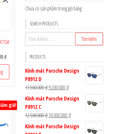
Chưa có sản phẩm trong giỏ hàng.
SEARCH PRODUCTS
Tìm
017OA
kiếm
cho:
Giá
000
₫
PRODUCTS
hiện
Kính mát Porsche Design
tại
ng
 ₫.
là:
P8912 D
1.360.000 ₫.
Giá
Giá
11.500.000
₫
9.200.000
₫
gốc
hiện
Kính mát Porsche Design
là:
tại
iảm giá!
P8912 C
11.500.000 ₫.
là:
Giá
Giá
12.500.000
₫
10.000.000
₫
9.200.000 ₫.
gốc
hiện
Kính mát Porsche Design
là:
tại