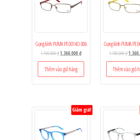
Gọng kính PUMA PE0014O 006
Gọng kính PUMA PE0
Giá
Giá
Giá
1.700.000
₫
1.360.000
₫
1.700.000
₫
1.360
gốc
hiện
gốc
là:
tại
là:
Thêm vào giỏ hàng
Thêm vào giỏ 
1.700.000 ₫.
là:
1.700.0
1.360.000 ₫.
Giảm giá!