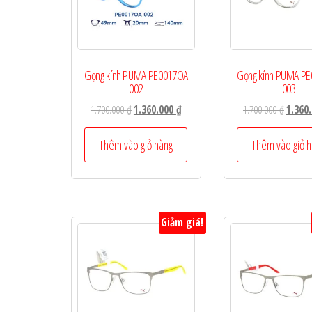
Gọng kính PUMA PE0017OA
Gọng kính PUMA P
002
003
Giá
Giá
Giá
1.700.000
₫
1.360.000
₫
1.700.000
₫
1.360
gốc
hiện
gốc
là:
tại
là:
Thêm vào giỏ hàng
Thêm vào giỏ 
1.700.000 ₫.
là:
1.700.0
1.360.000 ₫.
Giảm giá!