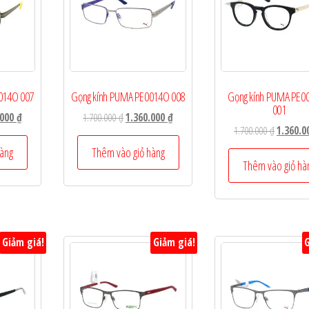
014O 007
Gọng kính PUMA PE0014O 008
Gọng kính PUMA PE0
001
Giá
Giá
Giá
.000
₫
1.700.000
₫
1.360.000
₫
Giá
1.700.000
₫
1.360.
hiện
gốc
hiện
gốc
tại
là:
tại
hàng
Thêm vào giỏ hàng
là:
Thêm vào giỏ hà
00 ₫.
là:
1.700.000 ₫.
là:
1.700.000
1.360.000 ₫.
1.360.000 ₫.
Giảm giá!
Giảm giá!
G