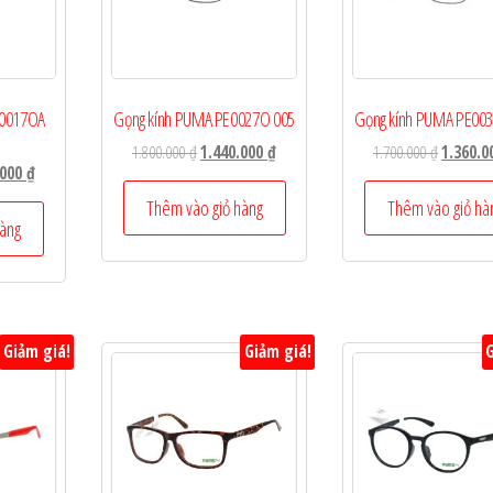
E0017OA
Gọng kính PUMA PE0027O 005
Gọng kính PUMA PE00
Giá
Giá
Giá
1.800.000
₫
1.440.000
₫
1.700.000
₫
1.360.
Giá
.000
₫
gốc
hiện
gốc
hiện
là:
tại
là:
Thêm vào giỏ hàng
Thêm vào giỏ hà
tại
hàng
1.800.000 ₫.
là:
1.700.000
00 ₫.
là:
1.440.000 ₫.
1.360.000 ₫.
Giảm giá!
Giảm giá!
G