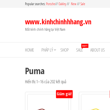
Skip
Popular searches:
Porsche
//
Oakley
//
New
//
Sale
to
the
www.kinhchinhhhang.vn
content
Mắt kính chính hãng tại Việt Nam
HOT!
HOME
PHÁP LÝ
SHOP
SALE
ABOUT US
Puma
Hiển thị 1–16 của 202 kết quả
Giảm giá!