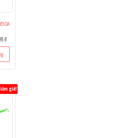
035OA
Giá
000
₫
hiện
tại
ng
 ₫.
là:
1.200.000 ₫.
iảm giá!