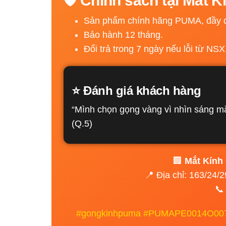
🛡️ Chính sách tại Mắt 
Sản phẩm chính hãng PUMA, đầy đ
Bảo hành 12 tháng.
Đổi trả trong 7 ngày nếu lỗi từ NSX
⭐ Đánh giá khách hàng
“Mình chọn gọng vàng vì nhìn sáng mặ
(Q.5)
🏢
Mắt Kính
📍 Địa chỉ: 163/24
📞
#gongkinhpuma #PUMAPE0014O007 