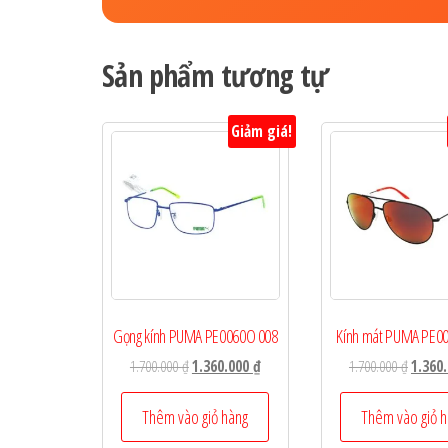
Sản phẩm tương tự
Giảm giá!
Gọng kính PUMA PE0060O 008
Kính mát PUMA PE0
Giá
Giá
Giá
1.700.000
₫
1.360.000
₫
1.700.000
₫
1.360
gốc
hiện
gốc
là:
tại
là:
Thêm vào giỏ hàng
Thêm vào giỏ 
1.700.000 ₫.
là:
1.700.0