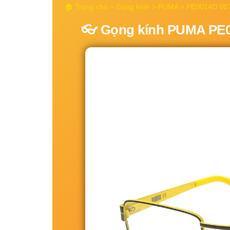
🏠 Trang chủ > Gọng kính > PUMA > PE0014O 00
👓 Gọng kính PUMA PE00