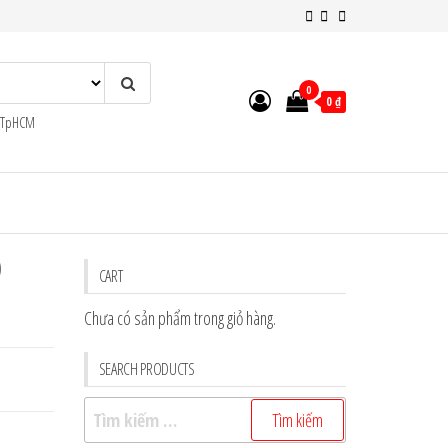
0
0 ₫
n TpHCM
O
CART
Chưa có sản phẩm trong giỏ hàng.
SEARCH PRODUCTS
Tìm
kiếm