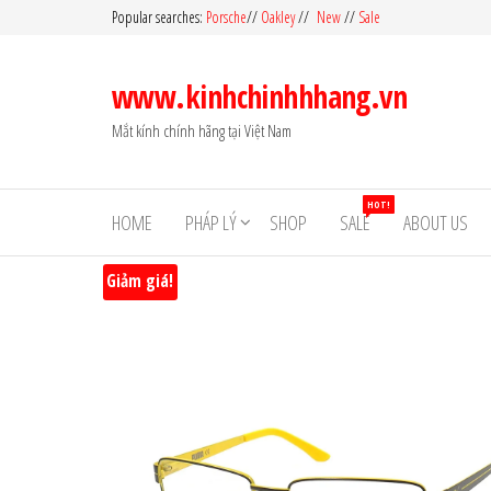
Skip
Popular searches:
Porsche
//
Oakley
//
New
//
Sale
to
the
www.kinhchinhhhang.vn
content
Mắt kính chính hãng tại Việt Nam
HOT!
HOME
PHÁP LÝ
SHOP
SALE
ABOUT US
Giảm giá!