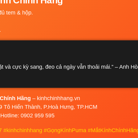
Kính Chính Hãng
ủ tem & hộp.
.
t và cực kỳ sang, đeo cả ngày vẫn thoải mái.” – Anh H
 Chính Hãng
– kinhchinhhang.vn
/29 Tô Hiến Thành, P.Hoà Hưng, TP.HCM
 Hotline: 0902 959 595
#kinhchinhhang #GọngKínhPuma #MắtKínhChínhHãn