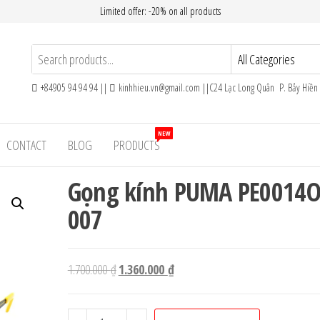
Limited offer: -20% on all products
+84905 94 94 94 ||
kinhhieu.vn@gmail.com ||C24 Lạc Long Quân P. Bảy Hiề
NEW
CONTACT
BLOG
PRODUCTS
Gọng kính PUMA PE0014
007
Giá
Giá
1.700.000
₫
1.360.000
₫
gốc
hiện
là:
tại
Gọng