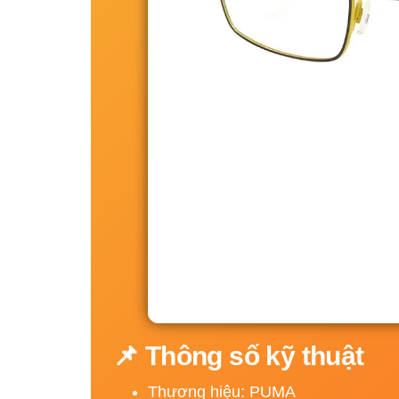
📌 Thông số kỹ thuật
Thương hiệu: PUMA