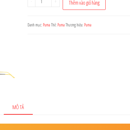
-
+
Thêm vào giỏ hàng
1.700.000 ₫.
là:
kính
1.360.000 ₫.
PUMA
PE0014O
Danh mục:
Puma
Thẻ:
Puma
Thương hiệu:
Puma
007
số
lượng
MÔ TẢ