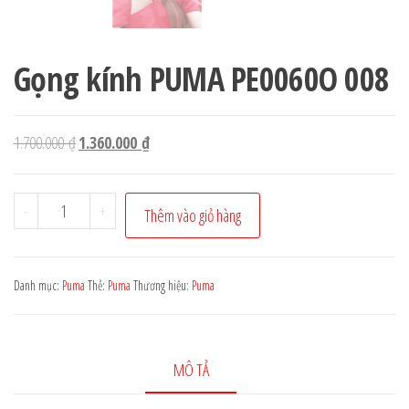
Gọng kính PUMA PE0060O 008
Giá
Giá
1.700.000
₫
1.360.000
₫
gốc
hiện
là:
tại
Gọng
-
+
Thêm vào giỏ hàng
1.700.000 ₫.
là:
kính
1.360.000 ₫.
PUMA
PE0060O
Danh mục:
Puma
Thẻ:
Puma
Thương hiệu:
Puma
008
số
lượng
MÔ TẢ