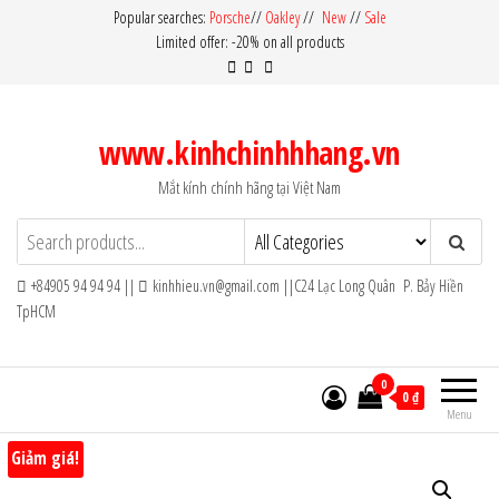
Skip
Popular searches:
Porsche
//
Oakley
//
New
//
Sale
Limited offer: -20% on all products
to
the
content
www.kinhchinhhhang.vn
Mắt kính chính hãng tại Việt Nam
+84905 94 94 94 ||
kinhhieu.vn@gmail.com ||C24 Lạc Long Quân P. Bảy Hiền
TpHCM
0
0 ₫
Menu
Giảm giá!