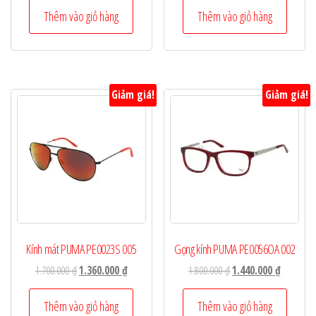
là:
tại
là:
tại
Thêm vào giỏ hàng
Thêm vào giỏ hàng
1.800.000 ₫.
là:
1.700.000 ₫.
là:
1.440.000 ₫.
1.360.000
Giảm giá!
Giảm giá!
Kính mát PUMA PE0023S 005
Gọng kính PUMA PE0056OA 002
Giá
Giá
Giá
Giá
1.700.000
₫
1.360.000
₫
1.800.000
₫
1.440.000
₫
gốc
hiện
gốc
hiện
là:
tại
là:
tại
Thêm vào giỏ hàng
Thêm vào giỏ hàng