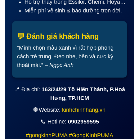
Hỗ trợ thay tròng Essilor, Chemi, Hoya…
Miễn phí vệ sinh & bảo dưỡng trọn đời.
💬 Đánh giá khách hàng
“Mình chọn màu xanh vì rất hợp phong
cách trẻ trung. Đeo nhẹ, bền và cực kỳ
thoải mái.” –
Ngọc Anh
📍 Địa chỉ:
163/24/29 Tô Hiến Thành, P.Hoà
Hưng, TP.HCM
🌐 Website:
kinhchinhhang.vn
📞 Hotline:
0902959595
#gongkinhPUMA #GọngKínhPUMA