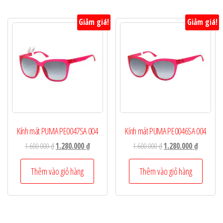
Giảm giá!
Giảm giá!
Kính mát PUMA PE0047SA 004
Kính mát PUMA PE0046SA 004
Giá
Giá
Giá
Giá
1.600.000
₫
1.280.000
₫
1.600.000
₫
1.280.000
₫
gốc
hiện
gốc
hiện
là:
tại
là:
tại
Thêm vào giỏ hàng
Thêm vào giỏ hàng
1.600.000 ₫.
là:
1.600.000 ₫.
là:
1.280.000 ₫.
1.280.000