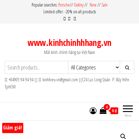
Skip
Popular searches:
Porsche
//
Oakley
//
New
//
Sale
Limited offer: -20% on all products
to
the
content
www.kinhchinhhhang.vn
Mắt kính chính hãng tại Việt Nam
+84905 94 94 94 ||
kinhhieu.vn@gmail.com ||C24 Lạc Long Quân P. Bảy Hiền
TpHCM
0
0 ₫
Menu
Giảm giá!