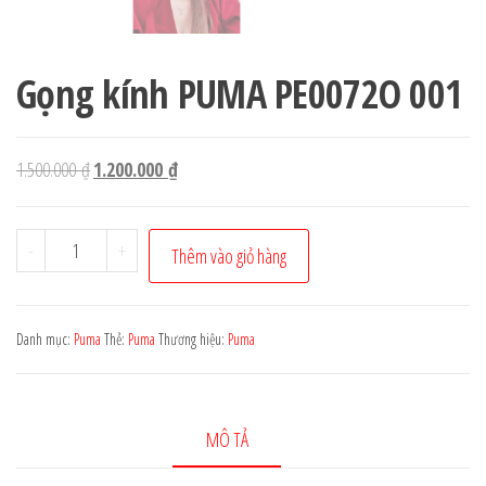
Gọng kính PUMA PE0072O 001
Giá
Giá
1.500.000
₫
1.200.000
₫
gốc
hiện
là:
tại
Gọng
-
+
Thêm vào giỏ hàng
1.500.000 ₫.
là:
kính
1.200.000 ₫.
PUMA
PE0072O
Danh mục:
Puma
Thẻ:
Puma
Thương hiệu:
Puma
001
số
lượng
MÔ TẢ