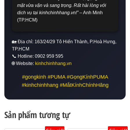
mặt vừa vặn và sang trọng. Rất hài lòng với
dịch vụ tại kinhchinhhang.vn!”
– Anh Minh
(TP.HCM)
🏡 Địa chỉ: 163/24/29 Tô Hiến Thành, P.Hoà Hưng,
TP.HCM
📞 Hotline: 0902 959 595
🌐 Website:
kinhchinhhang.vn
#gongkinh #PUMA #GọngKínhPUMA
#kinhchinhhang #MắtKínhChínhHãng
Sản phẩm tương tự