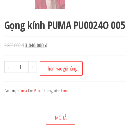
Gọng kính PUMA PU0024O 005
Giá
Giá
3.800.000
₫
3.040.000
₫
gốc
hiện
là:
tại
Gọng
-
+
Thêm vào giỏ hàng
3.800.000 ₫.
là:
kính
3.040.000 ₫.
PUMA
PU0024O
Danh mục:
Puma
Thẻ:
Puma
Thương hiệu:
Puma
005
số
lượng
MÔ TẢ