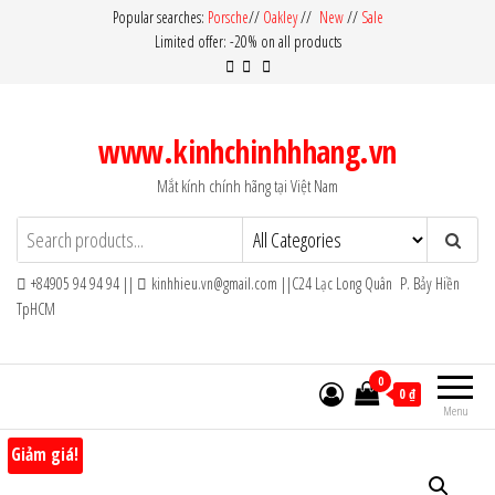
Skip
Popular searches:
Porsche
//
Oakley
//
New
//
Sale
Limited offer: -20% on all products
to
the
content
www.kinhchinhhhang.vn
Mắt kính chính hãng tại Việt Nam
+84905 94 94 94 ||
kinhhieu.vn@gmail.com ||C24 Lạc Long Quân P. Bảy Hiền
TpHCM
0
0 ₫
Menu
Giảm giá!