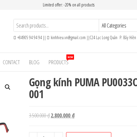
Limited offer: -20% on all products
+84905 94 94 94 ||
kinhhieu.vn@gmail.com ||C24 Lạc Long Quân P. Bảy Hiề
NEW
CONTACT
BLOG
PRODUCTS
Gọng kính PUMA PU0033
001
Giá
Giá
3.500.000
₫
2.800.000
₫
gốc
hiện
là:
tại
Gọng