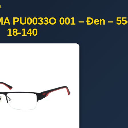
1
A PU0033O 001 – Đen – 55
18-140