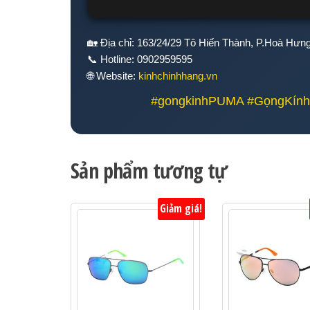
🏡 Địa chỉ: 163/24/29 Tô Hiến Thành, P.Hoà Hư
📞 Hotline: 0902959595
🌐 Website:
kinhchinhhang.vn
#gongkinhPUMA #GọngKính
Sản phẩm tương tự
Giảm giá!