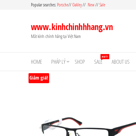
Skip
Popular searches:
Porsche
//
Oakley
//
New
//
Sale
to
the
www.kinhchinhhhang.vn
content
Mắt kính chính hãng tại Việt Nam
HOT!
HOME
PHÁP LÝ
SHOP
SALE
ABOUT US
Giảm giá!