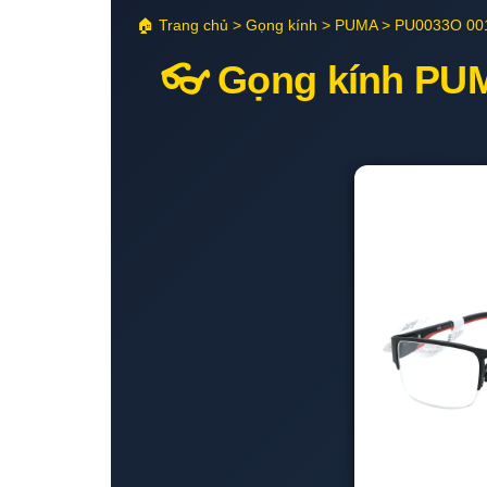
🏠 Trang chủ > Gọng kính > PUMA > PU0033O 00
👓 Gọng kính PUM