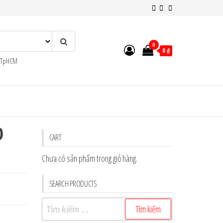
0
0 ₫
n TpHCM
O
CART
Chưa có sản phẩm trong giỏ hàng.
SEARCH PRODUCTS
Tìm
kiếm