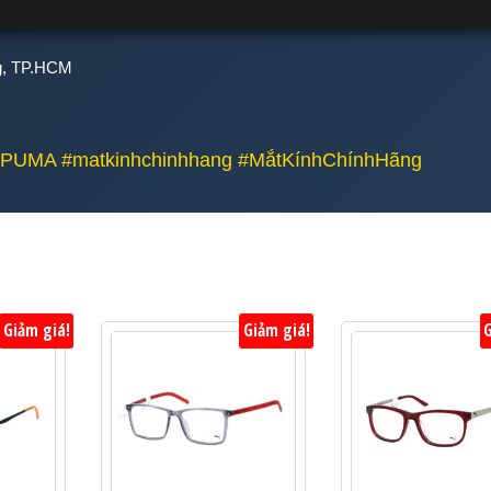
ng, TP.HCM
PUMA #matkinhchinhhang #MắtKínhChínhHãng
Giảm giá!
Giảm giá!
G