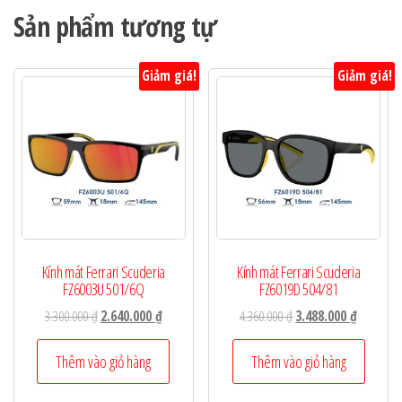
Sản phẩm tương tự
Giảm giá!
Giảm giá!
Kính mát Ferrari Scuderia
Kính mát Ferrari Scuderia
FZ6003U 501/6Q
FZ6019D 504/81
Giá
Giá
Giá
Giá
3.300.000
₫
2.640.000
₫
4.360.000
₫
3.488.000
₫
gốc
hiện
gốc
hiện
là:
tại
là:
tại
Thêm vào giỏ hàng
Thêm vào giỏ hàng
3.300.000 ₫.
là:
4.360.000 ₫.
là:
2.640.000 ₫.
3.488.000