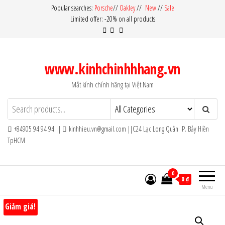
Skip
Popular searches:
Porsche
//
Oakley
//
New
//
Sale
Limited offer: -20% on all products
to
the
content
www.kinhchinhhhang.vn
Mắt kính chính hãng tại Việt Nam
+84905 94 94 94 ||
kinhhieu.vn@gmail.com ||C24 Lạc Long Quân P. Bảy Hiền
TpHCM
0
0 ₫
Menu
Giảm giá!