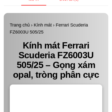
lượng
Trang chủ
›
Kính mát
› Ferrari Scuderia
FZ6003U 505/25
Kính mát Ferrari
Scuderia FZ6003U
505/25 – Gọng xám
opal, tròng phân cực