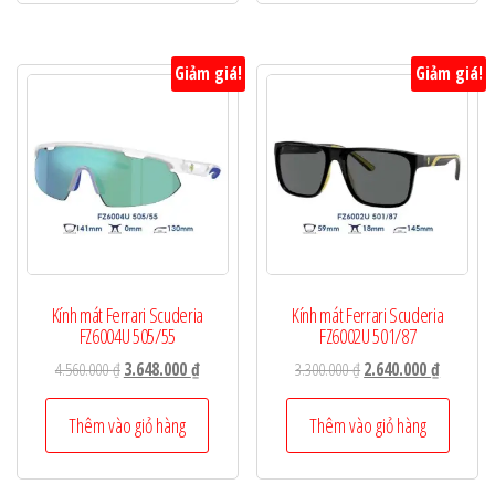
Giảm giá!
Giảm giá!
Kính mát Ferrari Scuderia
Kính mát Ferrari Scuderia
FZ6004U 505/55
FZ6002U 501/87
Giá
Giá
Giá
Giá
4.560.000
₫
3.648.000
₫
3.300.000
₫
2.640.000
₫
gốc
hiện
gốc
hiện
là:
tại
là:
tại
Thêm vào giỏ hàng
Thêm vào giỏ hàng
4.560.000 ₫.
là:
3.300.000 ₫.
là:
3.648.000 ₫.
2.640.000