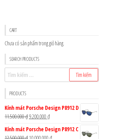
CART
Chưa có sản phẩm trong giỏ hàng.
SEARCH PRODUCTS
Tìm
kiếm
cho:
PRODUCTS
Kính mát Porsche Design P8912 D
Giá
Giá
11.500.000
₫
9.200.000
₫
gốc
hiện
Kính mát Porsche Design P8912 C
là:
tại
Giá
Giá
12.500.000
₫
10.000.000
₫