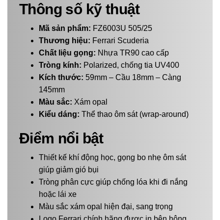
Thông số kỹ thuật
Mã sản phẩm:
FZ6003U 505/25
Thương hiệu:
Ferrari Scuderia
Chất liệu gọng:
Nhựa TR90 cao cấp
Tròng kính:
Polarized, chống tia UV400
Kích thước:
59mm – Cầu 18mm – Càng
145mm
Màu sắc:
Xám opal
Kiểu dáng:
Thể thao ôm sát (wrap-around)
Điểm nổi bật
Thiết kế khí động học, gọng bo nhẹ ôm sát
giúp giảm gió bụi
Tròng phân cực giúp chống lóa khi đi nắng
hoặc lái xe
Màu sắc xám opal hiện đại, sang trọng
Logo Ferrari chính hãng được in bên hông