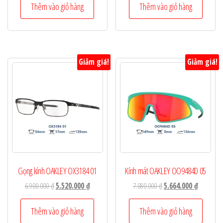
là:
tại
là:
tại
Thêm vào giỏ hàng
Thêm vào giỏ hàng
7.080.000 ₫.
là:
6.900.000 ₫.
là:
5.664.000 ₫.
5.520.000
Giảm giá!
Giảm giá!
Gọng kính OAKLEY OX3184 01
Kính mát OAKLEY OO9484D 05
Giá
Giá
Giá
Giá
6.900.000
₫
5.520.000
₫
7.080.000
₫
5.664.000
₫
gốc
hiện
gốc
hiện
là:
tại
là:
tại
Thêm vào giỏ hàng
Thêm vào giỏ hàng
6.900.000 ₫.
là:
7.080.000 ₫.
là: