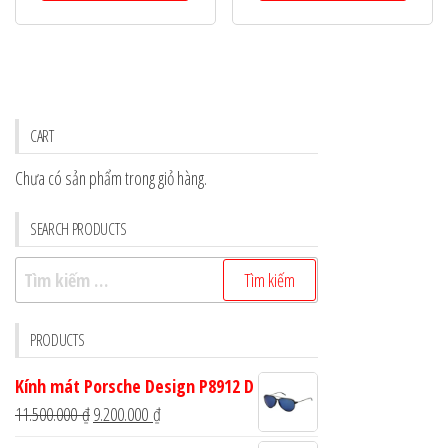
5.520.000 ₫.
5.664.000
CART
Chưa có sản phẩm trong giỏ hàng.
SEARCH PRODUCTS
Tìm
kiếm
cho:
PRODUCTS
Kính mát Porsche Design P8912 D
Giá
Giá
11.500.000
₫
9.200.000
₫
gốc
hiện