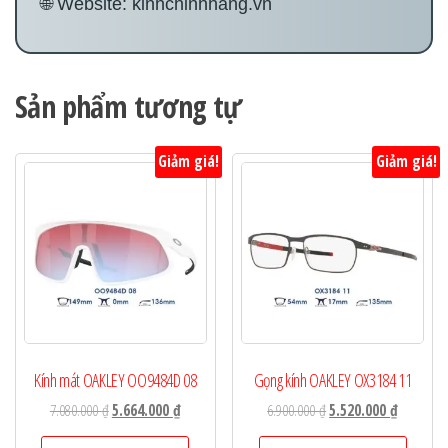
🌐 Website:
kinhchinhhang.vn
Sản phẩm tương tự
Giảm giá!
Giảm giá!
Kính mát OAKLEY OO9484D 08
Gọng kính OAKLEY OX3184 11
Giá
Giá
Giá
Giá
7.080.000
₫
5.664.000
₫
6.900.000
₫
5.520.000
₫
gốc
hiện
gốc
hiện