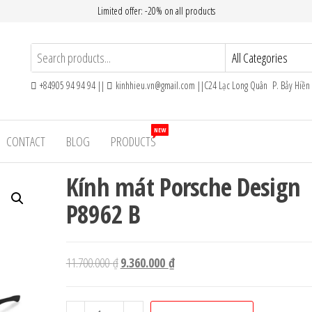
Limited offer: -20% on all products
+84905 94 94 94 ||
kinhhieu.vn@gmail.com ||C24 Lạc Long Quân P. Bảy Hiề
NEW
CONTACT
BLOG
PRODUCTS
Kính mát Porsche Design
P8962 B
Giá
Giá
11.700.000
₫
9.360.000
₫
gốc
hiện
là:
tại
Kính