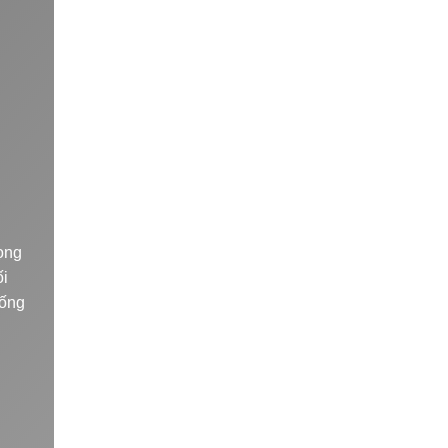
ọng
ối
sống