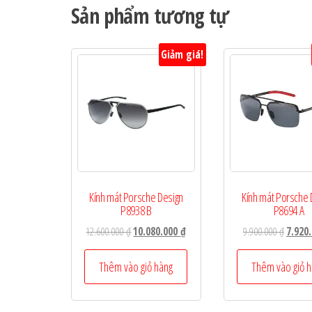
Sản phẩm tương tự
Giảm giá!
Kính mát Porsche Design
Kính mát Porsche 
P8938 B
P8694 A
Giá
Giá
Giá
12.600.000
₫
10.080.000
₫
9.900.000
₫
7.920
gốc
hiện
gốc
là:
tại
là:
Thêm vào giỏ hàng
Thêm vào giỏ 
12.600.000 ₫.
là:
9.900.0
10.080.000 ₫.