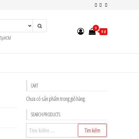
0
0 ₫
n TpHCM
CART
Chưa có sản phẩm trong giỏ hàng.
SEARCH PRODUCTS
Tìm
kiếm