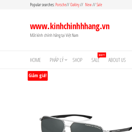
Skip
Popular searches:
Porsche
//
Oakley
//
New
//
Sale
to
the
www.kinhchinhhhang.vn
content
Mắt kính chính hãng tại Việt Nam
HOT!
HOME
PHÁP LÝ
SHOP
SALE
ABOUT US
Giảm giá!