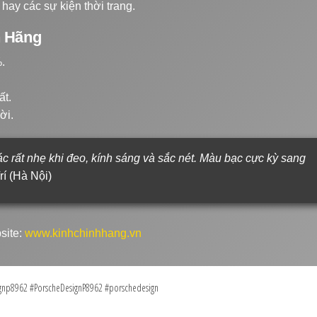
 hay các sự kiện thời trang.
h Hãng
.
ất.
ời.
 rất nhẹ khi đeo, kính sáng và sắc nét. Màu bạc cực kỳ sang
rí (Hà Nội)
site:
www.kinhchinhhang.vn
gnp8962 #PorscheDesignP8962 #porschedesign