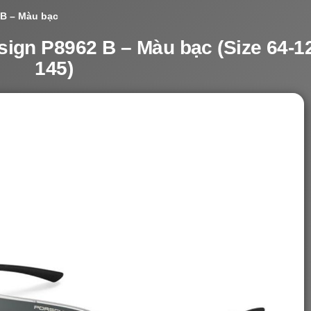
 B – Màu bạc
ign P8962 B – Màu bạc (Size 64-1
145)