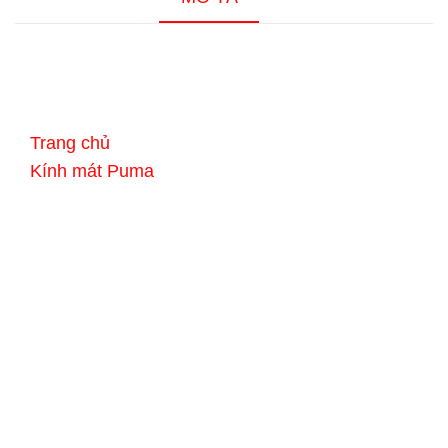
Trang chủ
›
Kính mát Puma
›
Puma PE0003S 004
🕶️ Kính mát PUMA
PE0003S 004 – Màu
xám – Kích thước 60-
14-140