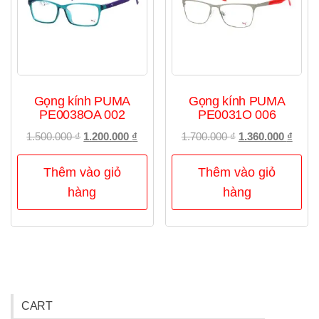
Gọng kính PUMA
Gọng kính PUMA
PE0038OA 002
PE0031O 006
Giá
Giá
Giá
Giá
1.500.000
₫
1.200.000
₫
1.700.000
₫
1.360.000
₫
gốc
hiện
gốc
hiện
là:
tại
là:
tại
Thêm vào giỏ
Thêm vào giỏ
1.500.000 ₫.
là:
1.700.000 ₫.
là:
hàng
hàng
1.200.000 ₫.
1.360
CART