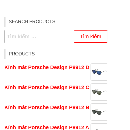
Chưa có sản phẩm trong giỏ hàng.
SEARCH PRODUCTS
Tìm
kiếm
cho:
PRODUCTS
Kính mát Porsche Design P8912 D
Giá
Giá
11.500.000
₫
9.200.000
₫
gốc
hiện
Kính mát Porsche Design P8912 C
là:
tại
Giá
Giá
12.500.000
₫
10.000.000
₫
11.500.000 ₫.
là:
gốc
hiện
Kính mát Porsche Design P8912 B
9.200.000 ₫.
là:
tại
Giá
Giá
12.500.000
₫
10.000.000
₫
12.500.000 ₫.
là:
gốc
hiện
Kính mát Porsche Design P8912 A
10.000.000 ₫.