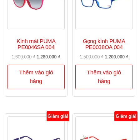
Kính mát PUMA
Gọng kính PUMA
PE0046SA 004
PE0038OA 004
Giá
Giá
Giá
Giá
1.600.000
₫
1.280.000
₫
1.500.000
₫
1.200.000
₫
gốc
hiện
gốc
hiện
là:
tại
là:
tại
Thêm vào giỏ
Thêm vào giỏ
1.600.000 ₫.
là:
1.500.000 ₫.
là:
hàng
hàng
1.280.000 ₫.
1.200
Giảm giá!
Giảm giá!