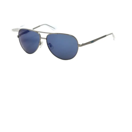
📌 Thông số kỹ thuật
Thương hiệu: Puma
Mã sản phẩm: PE0003S 004