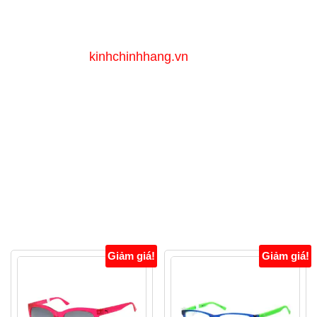
📍 Địa chỉ:
163/24/29 Tô Hiến Thành, P.Hoà
Hưng, TP.HCM
🌐 Website:
kinhchinhhang.vn
📞 Hotline:
0902 959 595
#kinhmat #puma #pumaPE0003S
#matkinhchinhhang #KínhMátPuma
#MắtKínhChínhHãng
Sản phẩm tương tự
Giảm giá!
Giảm giá!