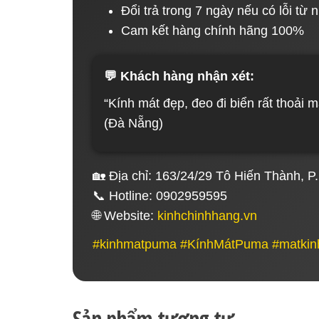
Đổi trả trong 7 ngày nếu có lỗi từ 
Cam kết hàng chính hãng 100%
💬 Khách hàng nhận xét:
“Kính mát đẹp, đeo đi biển rất thoải 
(Đà Nẵng)
🏡 Địa chỉ: 163/24/29 Tô Hiến Thành,
📞 Hotline: 0902959595
🌐 Website:
kinhchinhhang.vn
#kinhmatpuma #KínhMátPuma #matkin
Sản phẩm tương tự