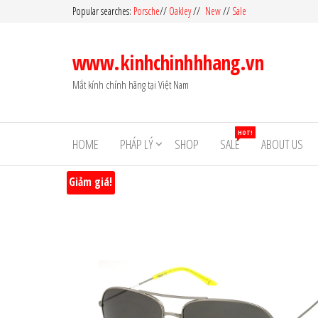
Skip
Popular searches:
Porsche
//
Oakley
//
New
//
Sale
to
the
www.kinhchinhhhang.vn
content
Mắt kính chính hãng tại Việt Nam
HOT!
HOME
PHÁP LÝ
SHOP
SALE
ABOUT US
Giảm giá!