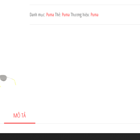
1.360.000 ₫.
Puma
PE0023S
Danh mục:
Puma
Thẻ:
Puma
Thương hiệu:
Puma
006
số
lượng
MÔ TẢ