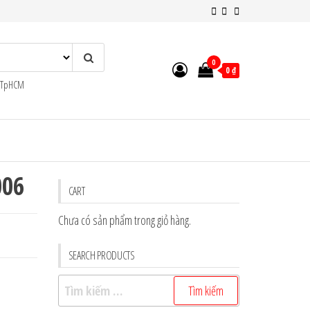
0
0 ₫
n TpHCM
006
CART
Chưa có sản phẩm trong giỏ hàng.
SEARCH PRODUCTS
Tìm
kiếm