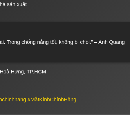
nhà sản xuất
mái. Tròng chống nắng tốt, không bị chói.” – Anh Quang
 P.Hoà Hưng, TP.HCM
hchinhhang #MắtKínhChínhHãng