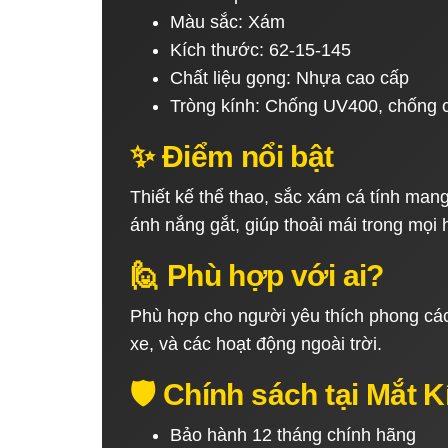
Màu sắc: Xám
Kích thước: 62-15-145
Chất liệu gọng: Nhựa cao cấp
Tròng kính: Chống UV400, chống 
✨ Điểm nổi bật
Thiết kế thể thao, sắc xám cá tính man
ánh nắng gắt, giúp thoải mái trong mọi 
🙋 Phù hợp với ai?
Phù hợp cho người yêu thích phong cách 
xe, và các hoạt động ngoài trời.
🛡️ Chính sách tại Mắt
Bảo hành 12 tháng chính hãng