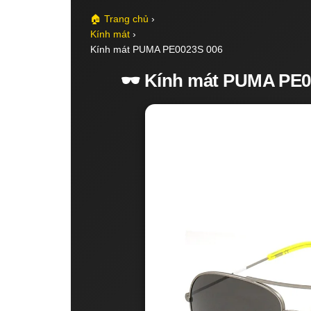
🏠 Trang chủ
›
Kính mát
›
Kính mát PUMA PE0023S 006
🕶️ Kính mát PUMA PE0