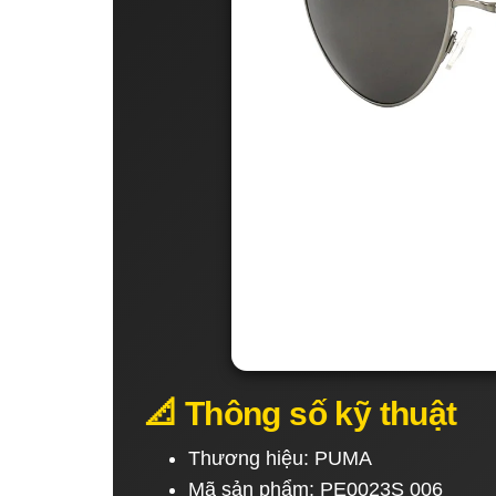
📐 Thông số kỹ thuật
Thương hiệu: PUMA
Mã sản phẩm: PE0023S 006