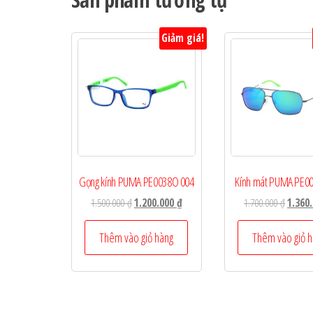
Giảm giá!
Gọng kính PUMA PE0038O 004
Kính mát PUMA PE0
Giá
Giá
Giá
1.500.000
₫
1.200.000
₫
1.700.000
₫
1.360
gốc
hiện
gốc
là:
tại
là:
Thêm vào giỏ hàng
Thêm vào giỏ 
1.500.000 ₫.
là:
1.700.0
1.200.000 ₫.