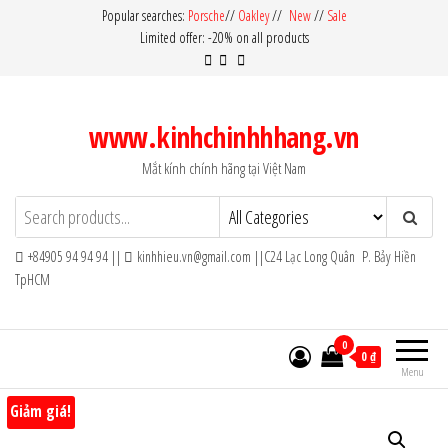
Skip
Popular searches:
Porsche
//
Oakley
//
New
//
Sale
Limited offer: -20% on all products
to
the
content
www.kinhchinhhhang.vn
Mắt kính chính hãng tại Việt Nam
+84905 94 94 94 ||
kinhhieu.vn@gmail.com ||C24 Lạc Long Quân P. Bảy Hiền
TpHCM
0
0 ₫
Menu
Giảm giá!