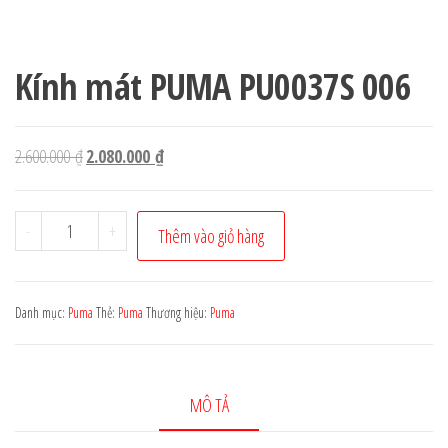
Kính mát PUMA PU0037S 006
Giá
Giá
2.600.000
₫
2.080.000
₫
gốc
hiện
là:
tại
Kính
-
+
Thêm vào giỏ hàng
2.600.000 ₫.
là:
mát
2.080.000 ₫.
PUMA
PU0037S
Danh mục:
Puma
Thẻ:
Puma
Thương hiệu:
Puma
006
số
lượng
MÔ TẢ