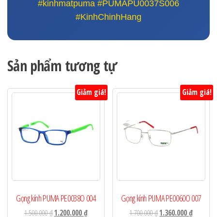
#kinhmatpuma #PUMAPU0037S006
#KinhChinhHang
Sản phẩm tương tự
Giảm giá!
Giảm giá!
Gọng kính PUMA PE0038O 004
Gọng kính PUMA PE0060O 007
Giá
Giá
Giá
Giá
1.500.000
₫
1.200.000
₫
1.700.000
₫
1.360.000
₫