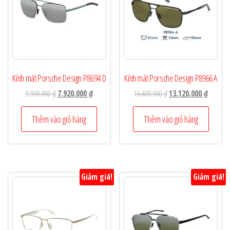
Kính mát Porsche Design P8694 D
Kính mát Porsche Design P8966 A
Giá
Giá
Giá
Giá
9.900.000
₫
7.920.000
₫
16.400.000
₫
13.120.000
₫
gốc
hiện
gốc
hiện
là:
tại
là:
tại
Thêm vào giỏ hàng
Thêm vào giỏ hàng
9.900.000 ₫.
là:
16.400.000 ₫.
là:
7.920.000 ₫.
13.120.0
Giảm giá!
Giảm giá!