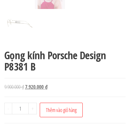
Gọng kính Porsche Design
P8381 B
Giá
Giá
9.900.000
₫
7.920.000
₫
gốc
hiện
là:
tại
Gọng
-
+
Thêm vào giỏ hàng
9.900.000 ₫.
là:
kính
7.920.000 ₫.
Porsche