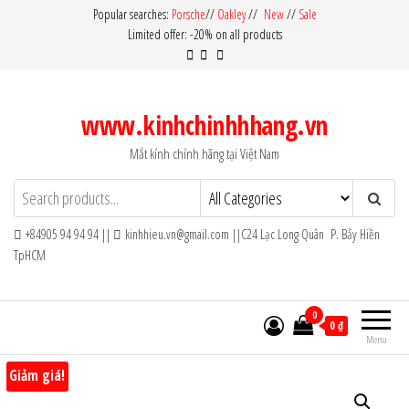
Skip
Popular searches:
Porsche
//
Oakley
//
New
//
Sale
Limited offer: -20% on all products
to
the
content
www.kinhchinhhhang.vn
Mắt kính chính hãng tại Việt Nam
+84905 94 94 94 ||
kinhhieu.vn@gmail.com ||C24 Lạc Long Quân P. Bảy Hiền
TpHCM
0
0 ₫
Menu
Giảm giá!