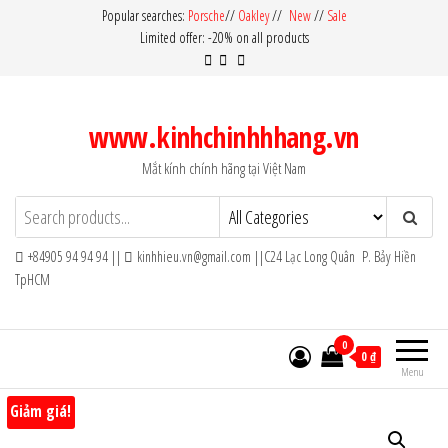
Skip
Popular searches:
Porsche
//
Oakley
//
New
//
Sale
Limited offer: -20% on all products
to
the
content
www.kinhchinhhhang.vn
Mắt kính chính hãng tại Việt Nam
+84905 94 94 94 ||
kinhhieu.vn@gmail.com ||C24 Lạc Long Quân P. Bảy Hiền
TpHCM
0
0 ₫
Menu
Giảm giá!