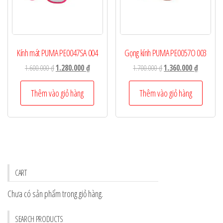
Kính mát PUMA PE0047SA 004
Gọng kính PUMA PE0057O 003
Giá
Giá
Giá
Giá
1.600.000
₫
1.280.000
₫
1.700.000
₫
1.360.000
₫
gốc
hiện
gốc
hiện
là:
tại
là:
tại
Thêm vào giỏ hàng
Thêm vào giỏ hàng
1.600.000 ₫.
là:
1.700.000 ₫.
là:
1.280.000 ₫.
1.360.000
CART
Chưa có sản phẩm trong giỏ hàng.
SEARCH PRODUCTS