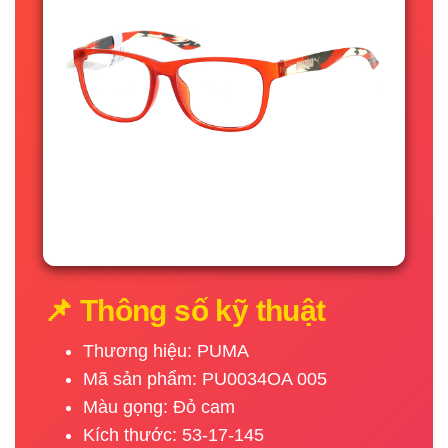
📌 Thông số kỹ thuật
Thương hiệu: PUMA
Mã sản phẩm: PU0034OA 005
Màu gọng: Đỏ cam
Kích thước: 53-17-145