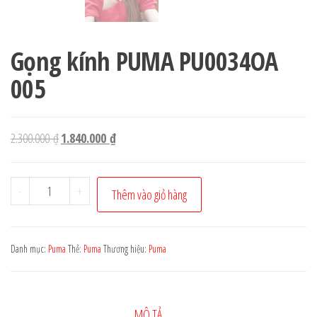
Gọng kính PUMA PU0034OA
005
Giá
Giá
2.300.000
₫
1.840.000
₫
gốc
hiện
là:
tại
Gọng
-
+
Thêm vào giỏ hàng
2.300.000 ₫.
là:
kính
1.840.000 ₫.
PUMA
PU0034OA
Danh mục:
Puma
Thẻ:
Puma
Thương hiệu:
Puma
005
số
lượng
MÔ TẢ