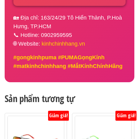
🏡 Địa chỉ: 163/24/29 Tô Hiến Thành, P.Hoà
Hưng, TP.HCM
📞 Hotline: 0902959595
🌐 Website:
kinhchinhhang.vn
#gongkinhpuma #PUMAGọngKính
#matkinhchinhhang #MắtKínhChínhHãng
Sản phẩm tương tự
Giảm giá!
Giảm giá!