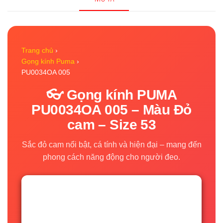
Trang chủ
›
Gọng kính Puma
›
PU0034OA 005
👓 Gọng kính PUMA
PU0034OA 005 – Màu Đỏ
cam – Size 53
Sắc đỏ cam nổi bật, cá tính và hiện đại – mang đến
phong cách năng động cho người đeo.