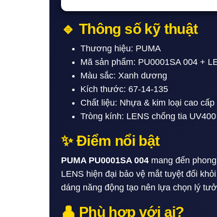
🔹 Thông số kỹ thuật
Thương hiệu: PUMA
Mã sản phẩm: PU0001SA 004 + L
Màu sắc: Xanh dương
Kích thước: 67-14-135
Chất liệu: Nhựa & kim loại cao cấp
Tròng kính: LENS chống tia UV400
✨ Điểm nổi bật
PUMA PU0001SA 004
mang đến phong c
LENS hiện đại bảo vệ mắt tuyệt đối khỏi
dáng năng động tạo nên lựa chọn lý tưở
👤 Phù hợp với ai?