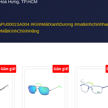
P.Hoà Hưng, TP.HCM
PU0001SA004 #KínhMátXanhDương #matkinhchinhha
#MắtKínhChínhHãng
Giảm giá!
Giảm giá!
G