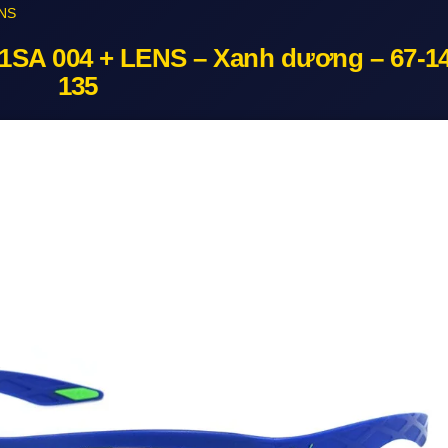
ENS
SA 004 + LENS – Xanh dương – 67-14
135