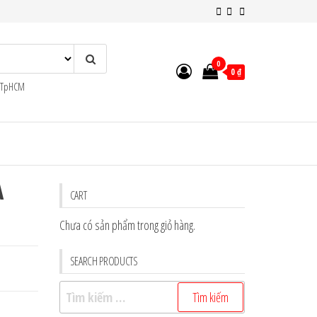
0
0 ₫
n TpHCM
A
CART
Chưa có sản phẩm trong giỏ hàng.
SEARCH PRODUCTS
Tìm
kiếm