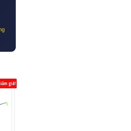
ng
iảm giá!