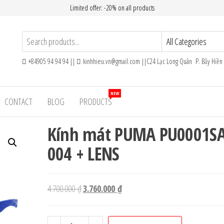
Limited offer: -20% on all products
+84905 94 94 94 ||
kinhhieu.vn@gmail.com ||C24 Lạc Long Quân P. Bảy Hiề
NEW
CONTACT
BLOG
PRODUCTS
Kính mát PUMA PU0001S
004 + LENS
Giá
Giá
4.700.000
₫
3.760.000
₫
gốc
hiện
là:
tại
Kính