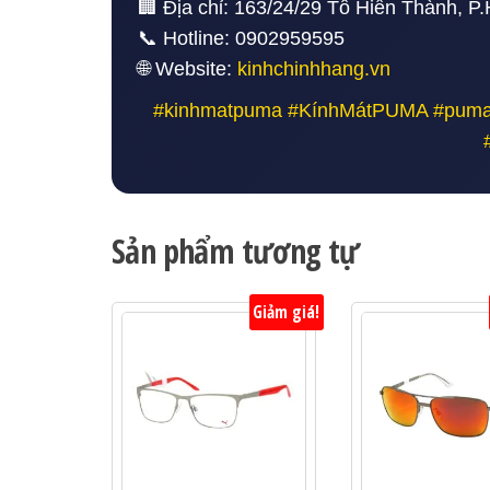
🏢 Địa chỉ: 163/24/29 Tô Hiến Thành, 
📞 Hotline: 0902959595
🌐 Website:
kinhchinhhang.vn
#kinhmatpuma #KínhMátPUMA #puma
Sản phẩm tương tự
Giảm giá!