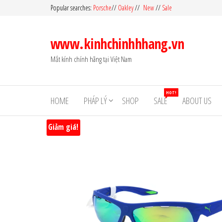
Skip
Popular searches:
Porsche
//
Oakley
//
New
//
Sale
to
the
www.kinhchinhhhang.vn
content
Mắt kính chính hãng tại Việt Nam
HOT!
HOME
PHÁP LÝ
SHOP
SALE
ABOUT US
Giảm giá!